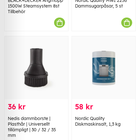
BLACK+DECKER Ångmopp
Nordic Quality MWI 2256
1500W Steamsystem 8st
Dammsugarpåsar, 5 st
Tillbehör
36 kr
58 kr
Nedis dammborste |
Nordic Quality
Plasthår | Universellt
Diskmaskinsalt, 1,3 kg
tillämpligt | 30 / 32 / 35
mm