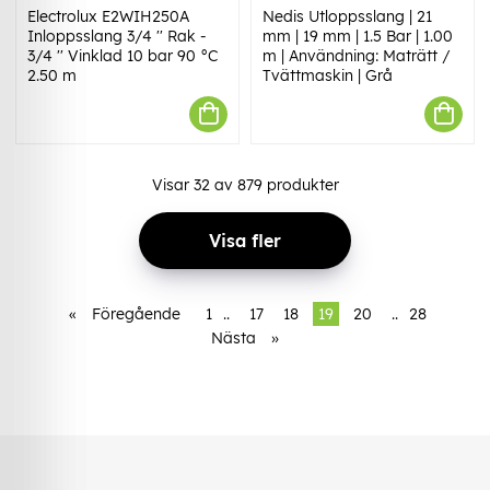
Electrolux E2WIH250A
Nedis Utloppsslang | 21
Inloppsslang 3/4 '' Rak -
mm | 19 mm | 1.5 Bar | 1.00
3/4 '' Vinklad 10 bar 90 °C
m | Användning: Maträtt /
2.50 m
Tvättmaskin | Grå
Visar
32
av
879
produkter
Visa fler
«
Föregående
1
..
17
18
19
20
..
28
Nästa
»