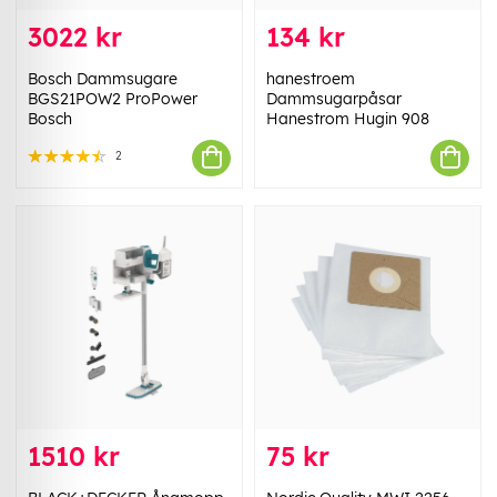
3022 kr
134 kr
Bosch Dammsugare
hanestroem
BGS21POW2 ProPower
Dammsugarpåsar
Bosch
Hanestrom Hugin 908
2
1510 kr
75 kr