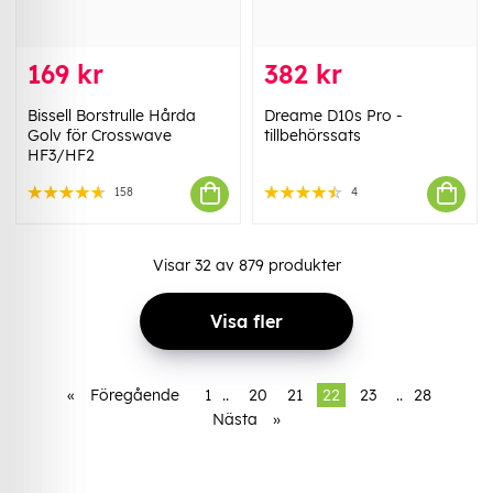
169 kr
382 kr
Bissell Borstrulle Hårda
Dreame D10s Pro -
Golv för Crosswave
tillbehörssats
HF3/HF2
158
4
Visar
32
av
879
produkter
Visa fler
«
Föregående
1
..
20
21
22
23
..
28
Nästa
»