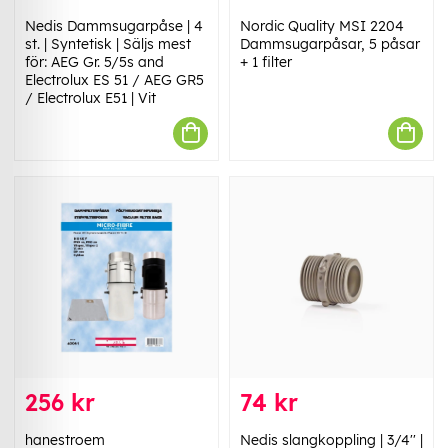
Nedis Dammsugarpåse | 4
Nordic Quality MSI 2204
st. | Syntetisk | Säljs mest
Dammsugarpåsar, 5 påsar
för: AEG Gr. 5/5s and
+ 1 filter
Electrolux ES 51 / AEG GR5
/ Electrolux E51 | Vit
256 kr
74 kr
hanestroem
Nedis slangkoppling | 3/4'' |