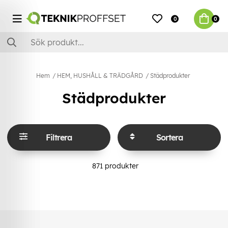
0
0
Hem
HEM, HUSHÅLL & TRÄDGÅRD
Städprodukter
Städprodukter
Filtrera
Sortera
871
produkter