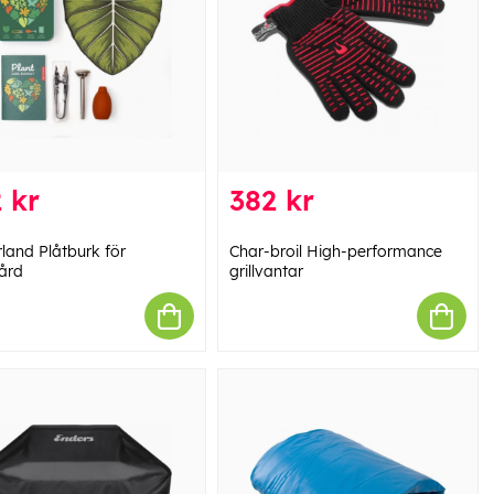
 kr
382 kr
rland Plåtburk för
Char-broil High-performance
ård
grillvantar