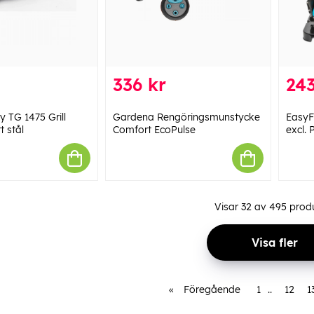
336 kr
243
y TG 1475 Grill
Gardena Rengöringsmunstycke
EasyF
t stål
Comfort EcoPulse
excl. 
Visar
32
av
495
produ
Visa fler
«
Föregående
1
..
12
1