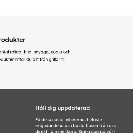
rodukter
ntal roliga, fina, snygga, coola och
er hittar du allt från grillar till
Håll dig uppdaterad
Få de senaste nyheterna, hetaste
erbjudandena och bästa tipsen från oss
direkt i din mejlkorg. Signa upp på vårt