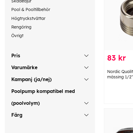
Skadedjur
Pool & Pooltillbehör
Högtryckstvättar
Rengöring
Övrigt
Pris
83 kr
Varumärke
Nordic Quali
mässing 1/2"
Kampanj (ja/nej)
Poolpump kompatibel med
(poolvolym)
Färg