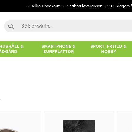
Qliro Checkout
Snabba leveranser
100 dagars 
 HUSHÅLL &
SMARTPHONE &
SPORT, FRITID &
ÄDGÅRD
SURFPLATTOR
HOBBY
r