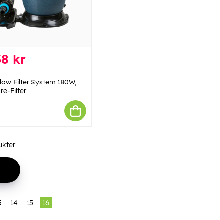
8 kr
low Filter System 180W,
Pre-Filter
kter
3
14
15
16