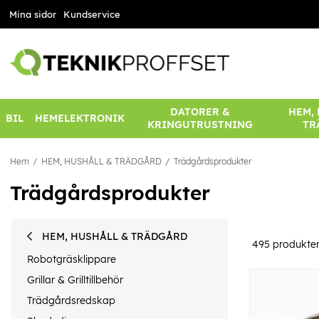
Mina sidor
Kundservice
DATORER &
HEM,
BIL
HEMELEKTRONIK
KRINGUTRUSTNING
TR
Hem
HEM, HUSHÅLL & TRÄDGÅRD
Trädgårdsprodukter
Trädgårdsprodukter
HEM, HUSHÅLL & TRÄDGÅRD
495
produkte
Robotgräsklippare
Grillar & Grilltillbehör
Trädgårdsredskap