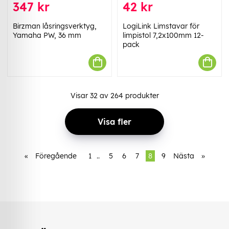
347 kr
42 kr
Birzman låsringsverktyg,
LogiLink Limstavar för
Yamaha PW, 36 mm
limpistol 7,2x100mm 12-
pack
Visar
32
av
264
produkter
Visa fler
«
Föregående
1
..
5
6
7
8
9
Nästa
»