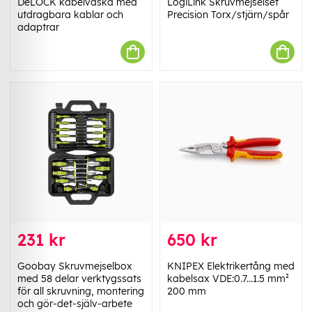
DeLOCK kabelväska med
LogiLink Skruvmejselset
utdragbara kablar och
Precision Torx/stjärn/spår
adaptrar
231 kr
650 kr
Goobay Skruvmejselbox
KNIPEX Elektrikertång med
med 58 delar verktygssats
kabelsax VDE:0.7...1.5 mm²
för all skruvning, montering
200 mm
och gör-det-själv-arbete