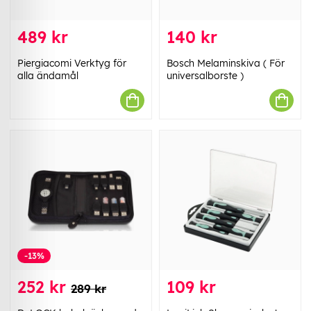
489 kr
140 kr
Piergiacomi Verktyg för
Bosch Melaminskiva ( För
alla ändamål
universalborste )
-13%
252 kr
109 kr
289 kr