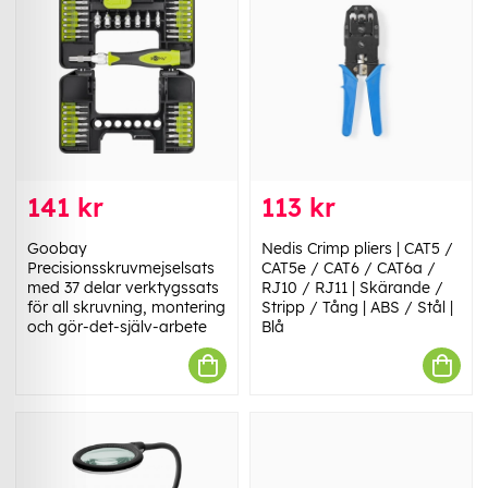
141 kr
113 kr
Goobay
Nedis Crimp pliers | CAT5 /
Precisionsskruvmejselsats
CAT5e / CAT6 / CAT6a /
med 37 delar verktygssats
RJ10 / RJ11 | Skärande /
för all skruvning, montering
Stripp / Tång | ABS / Stål |
och gör-det-själv-arbete
Blå