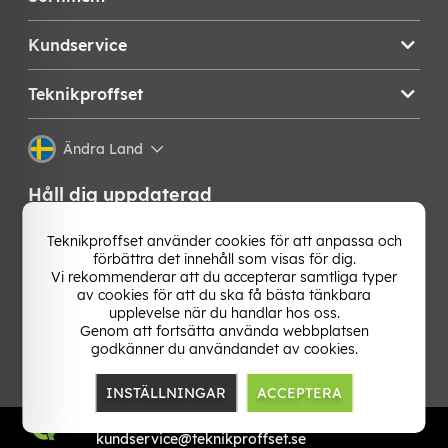
Kundservice
Teknikproffset
Ändra Land
Håll dig uppdaterad
Få de senaste nyheterna, hetaste erbjudandena och
Teknikproffset använder cookies för att anpassa och
bästa tipsen från oss direkt i din mejlkorg. Signa upp på
förbättra det innehåll som visas för dig.
vårt nyhetsbrev!
Vi rekommenderar att du accepterar samtliga typer
av cookies för att du ska få bästa tänkbara
upplevelse när du handlar hos oss.
OK
Genom att fortsätta använda webbplatsen
godkänner du användandet av cookies.
INSTÄLLNINGAR
ACCEPTERA
TP E-commerce Nordic AB
Org.nr: 559386-1841
kundservice@teknikproffset.se