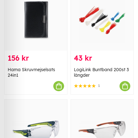
156 kr
43 kr
Hama Skruvmejselsats
LogiLink Buntband 200st 3
24in1
längder
1