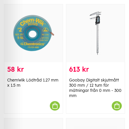
58 kr
613 kr
ChemWik Lödtråd 1.27 mm
Goobay Digitalt skjutmått
x 1.5 m
300 mm / 12 tum för
mätningar från 0 mm - 300
mm