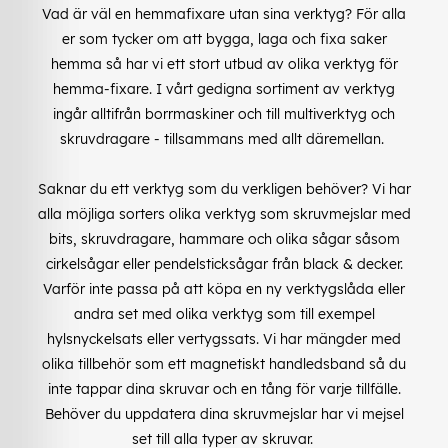
Vad är väl en hemmafixare utan sina verktyg? För alla
er som tycker om att bygga, laga och fixa saker
hemma så har vi ett stort utbud av olika verktyg för
hemma-fixare. I vårt gedigna sortiment av verktyg
ingår alltifrån borrmaskiner och till multiverktyg och
skruvdragare - tillsammans med allt däremellan.
Saknar du ett verktyg som du verkligen behöver? Vi har
alla möjliga sorters olika verktyg som skruvmejslar med
bits, skruvdragare, hammare och olika sågar såsom
cirkelsågar eller pendelsticksågar från black & decker.
Varför inte passa på att köpa en ny verktygslåda eller
andra set med olika verktyg som till exempel
hylsnyckelsats eller vertygssats. Vi har mängder med
olika tillbehör som ett magnetiskt handledsband så du
inte tappar dina skruvar och en tång för varje tillfälle.
Behöver du uppdatera dina skruvmejslar har vi mejsel
set till alla typer av skruvar.