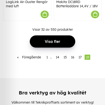
LogiLink Air-Duster Rengör
Makita DC18RD
med luft
Batteriladdare 14,4V / 18V
Visar
32
av
550
produkter
Visa fler
«
Föregående
1
..
14
15
16
17
18
Bra verktyg av hög kvalitét
Välkommen till Teknikproffsets sortiment av verktyg!