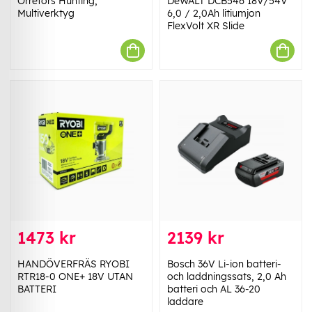
Orrefors Hunting,
DeWALT DCB546 18V/54V
Multiverktyg
6,0 / 2,0Ah litiumjon
FlexVolt XR Slide
1473 kr
2139 kr
HANDÖVERFRÄS RYOBI
Bosch 36V Li-ion batteri-
RTR18-0 ONE+ 18V UTAN
och laddningssats, 2,0 Ah
BATTERI
batteri och AL 36-20
laddare