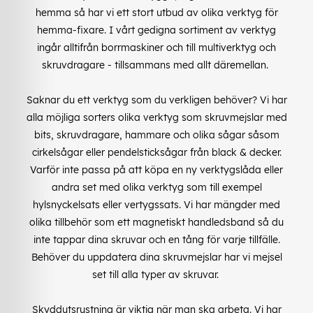
hemma så har vi ett stort utbud av olika verktyg för
hemma-fixare. I vårt gedigna sortiment av verktyg
ingår alltifrån borrmaskiner och till multiverktyg och
skruvdragare - tillsammans med allt däremellan.
Saknar du ett verktyg som du verkligen behöver? Vi har
alla möjliga sorters olika verktyg som skruvmejslar med
bits, skruvdragare, hammare och olika sågar såsom
cirkelsågar eller pendelsticksågar från black & decker.
Varför inte passa på att köpa en ny verktygslåda eller
andra set med olika verktyg som till exempel
hylsnyckelsats eller vertygssats. Vi har mängder med
olika tillbehör som ett magnetiskt handledsband så du
inte tappar dina skruvar och en tång för varje tillfälle.
Behöver du uppdatera dina skruvmejslar har vi mejsel
set till alla typer av skruvar.
Skyddutsrustning är viktig när man ska arbeta. Vi har