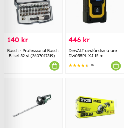
140 kr
446 kr
Bosch - Professional Bosch
DeWALT avståndsmätare
-Bitset 32 st (2607017319)
DW055PL-XJ 15 m
82