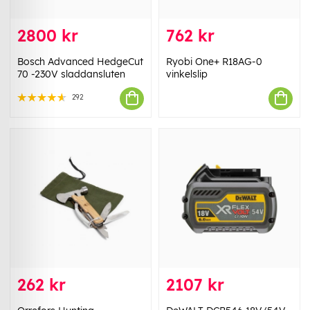
2800 kr
762 kr
Bosch Advanced HedgeCut
Ryobi One+ R18AG-0
70 -230V sladdansluten
vinkelslip
292
262 kr
2107 kr