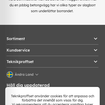
du en jobbig betongvägg har vi olika typer av slagborr
som underlättar borrandet.
Sortiment
Kundservice
Teknikproffset
Ändra Land
Håll dig uppdaterad
Få de senaste nyheterna, hetaste erbjudandena och
Teknikproffset använder cookies för att anpassa och
bästa tipsen från oss direkt i din mejlkorg. Signa upp på
förbättra det innehåll som visas för dig.
vårt nyhetsbrev!
Vi rekommenderar att du accepterar samtliga typer