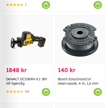
2
1848 kr
140 kr
DeWALT DCS369N-XJ 18V
Bosch EasyGrassCut
XR tigersåg
reservspole, 4 m, 1,6 mm
562