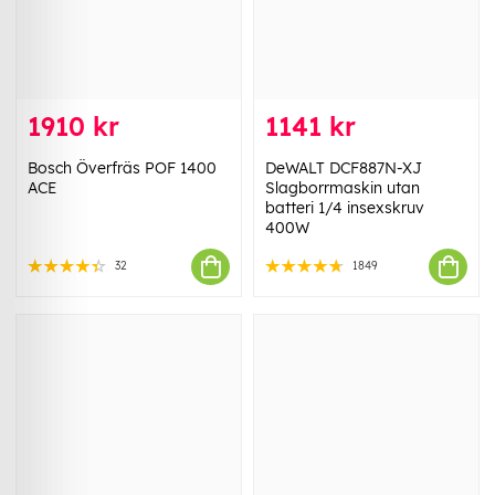
1910 kr
1141 kr
Bosch Överfräs POF 1400
DeWALT DCF887N-XJ
ACE
Slagborrmaskin utan
batteri 1/4 insexskruv
400W
32
1849