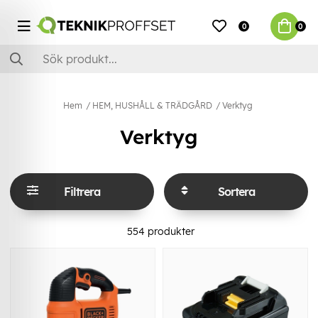
0
0
Hem
HEM, HUSHÅLL & TRÄDGÅRD
Verktyg
Verktyg
Filtrera
Sortera
554
produkter