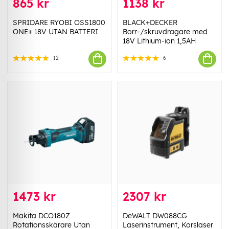
865 kr
1138 kr
SPRIDARE RYOBI OSS1800
BLACK+DECKER
ONE+ 18V UTAN BATTERI
Borr-/skruvdragare med
18V Lithium-ion 1,5AH
12
6
1473 kr
2307 kr
Makita DCO180Z
DeWALT DW088CG
Rotationsskärare Utan
Laserinstrument, Korslaser