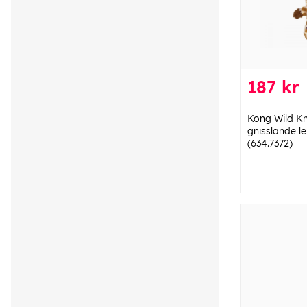
187 kr
Kong Wild Kn
gnisslande l
(634.7372)