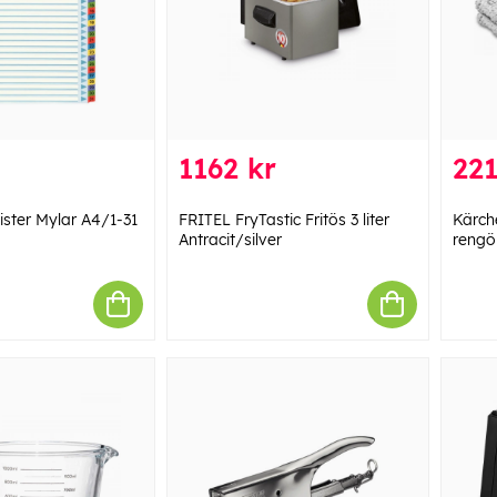
1162 kr
221
ster Mylar A4/1-31
FRITEL FryTastic Fritös 3 liter
Kärch
Antracit/silver
rengö