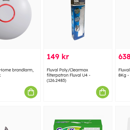
149 kr
638
Home brandlarm,
Fluval Poly/Clearmax
Fluva
k
filterpatron Fluval U4 -
8Kg -
(126.2483)