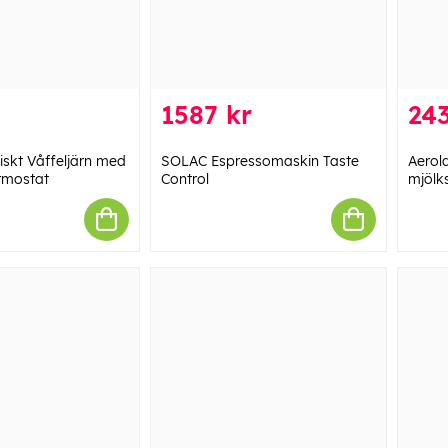
1587 kr
243
iskt Våffeljärn med
SOLAC Espressomaskin Taste
Aerola
rmostat
Control
mjölk