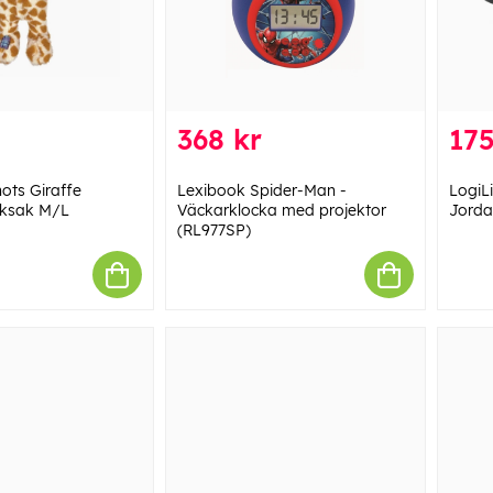
368 kr
175
ots Giraffe
Lexibook Spider-Man -
LogiL
eksak M/L
Väckarklocka med projektor
Jorda
(RL977SP)