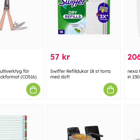
57 kr
206
ltiverktyg för
Swiffer Refilldukar 18 st torra
nexa 
fickformat (CD516)
med doft
in 23