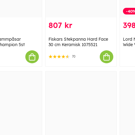
-40
807 kr
398
ammpåsar
Fiskars Stekpanna Hard Face
Lord 
hampion 5st
30 cm Keramisk 1075521
Wide 
70