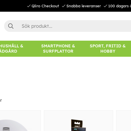
Qliro Checkout
Snabba leveranser
100 dagars 
 HUSHÅLL &
SMARTPHONE &
SPORT, FRITID &
ÄDGÅRD
SURFPLATTOR
HOBBY
r