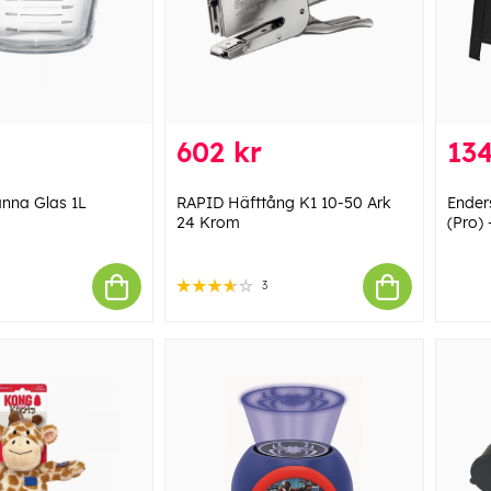
602 kr
134
nna Glas 1L
RAPID Häfttång K1 10-50 Ark
Enders
24 Krom
(Pro) 
3