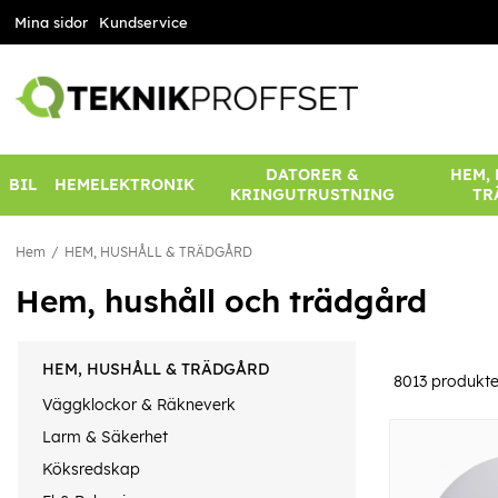
Mina sidor
Kundservice
DATORER &
HEM,
BIL
HEMELEKTRONIK
KRINGUTRUSTNING
TR
Hem
HEM, HUSHÅLL & TRÄDGÅRD
Hem, hushåll och trädgård
HEM, HUSHÅLL & TRÄDGÅRD
8013
produkte
Väggklockor & Räkneverk
Larm & Säkerhet
Köksredskap