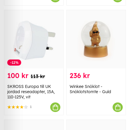
-12%
100 kr
236 kr
113 kr
SKROSS Europa till UK
Winkee Snöklot -
jordad reseadapter, 15A,
Snöklotstomte - Guld
110-125V, vit
1