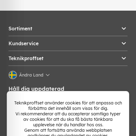
Sortiment
Kundservice
Teknikproffset
Ändra Land
Håll dig uppdaterad
Få de senaste nyheterna, hetaste erbjudandena och
Teknikproffset använder cookies för att anpassa och
bästa tipsen från oss direkt i din mejlkorg. Signa upp på
förbättra det innehåll som visas för dig.
vårt nyhetsbrev!
Vi rekommenderar att du accepterar samtliga typer
av cookies för att du ska få bästa tänkbara
upplevelse när du handlar hos oss.
OK
Genom att fortsätta använda webbplatsen
godkänner du användandet av cookies.