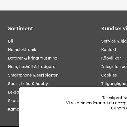
Sortiment
Kundserv
bil
Service & hjä
hemelektronik
Kontakt
datorer & kringutrustning
Köpvillkor
hem, hushåll & trädgård
Integritetspo
smartphone & surfplattor
Cookies
sport, fritid & hobby
Tillgänglighe
leksaker, barn- & babyprodukter
Ångra köp
Teknikproffse
skönhet & hälsa
Vi rekommenderar att du accepte
Mina sidor
Genom a
kampanjer