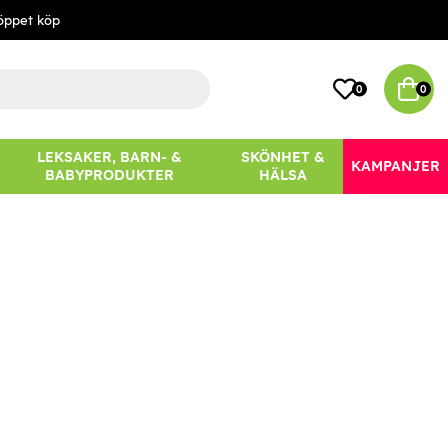
öppet köp
0
0
LEKSAKER, BARN- &
SKÖNHET &
KAMPANJER
BABYPRODUKTER
HÄLSA