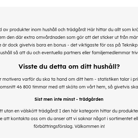
av produkter inom hushåll och trädgård! Här hittar du allt som krävs
hem den där extra omvårdnaden som gör att det sticker ut från m
 är dock givetvis bara en bonus - det viktigaste för oss på Teknikpr
ushåll så att du och eventuella partners eller familjemedlemmar trivs
Visste du detta om ditt hushåll?
r motivera varför du ska ta hand om ditt hem - statistiken talar i prin
omsnitt 46 800 timmar med att sköta om vårt hem, så givetvis ska d
Sist men inte minst - trädgården
tt utan en välskött trädgård! I den här kategorin hittar du produkter f
inte att kontakta oss om du anser att vi saknar något i sortimentet ell
förbättringsförslag. Välkommen in!