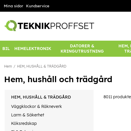
Mina sidor
Kundservice
DATORER &
HEM,
BIL
HEMELEKTRONIK
KRINGUTRUSTNING
TR
Hem
HEM, HUSHÅLL & TRÄDGÅRD
Hem, hushåll och trädgård
8011
produkte
HEM, HUSHÅLL & TRÄDGÅRD
Väggklockor & Räkneverk
Larm & Säkerhet
Köksredskap