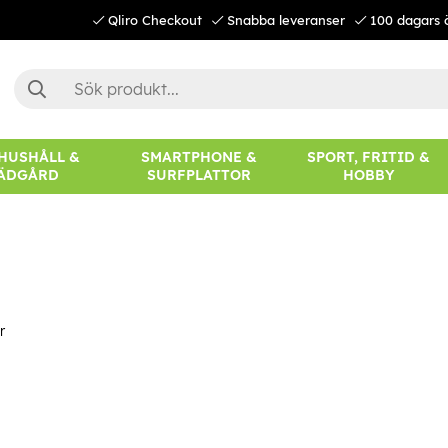
Qliro Checkout
Snabba leveranser
100 dagars 
 HUSHÅLL &
SMARTPHONE &
SPORT, FRITID &
ÄDGÅRD
SURFPLATTOR
HOBBY
r