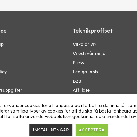
ice
Teknikproffset
lp
Vilka är vi?
Vi och vår miljö
Press
licy
Lediga jobb
B2B
tsuppgifter
Affiliate
Ändra Land
t använder cookies för att anpassa och förbättra det innehåll som 
rar samtliga typer av cookies för att du ska få bästa tänkbara up
tt fortsätta använda webbplatsen godkänner du användandet av 
INSTÄLLNINGAR
ACCEPTERA