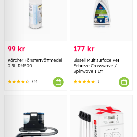
99 kr
177 kr
Kärcher Fönstertvättmedel
Bissell Multisurface Pet
0,5L RM500
Febreze Crosswave /
Spinwave 1 Ltr
944
1