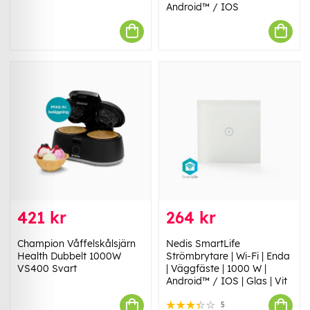
Android™ / IOS
421 kr
264 kr
Champion Våffelskålsjärn
Nedis SmartLife
Health Dubbelt 1000W
Strömbrytare | Wi-Fi | Enda
VS400 Svart
| Väggfäste | 1000 W |
Android™ / IOS | Glas | Vit
5