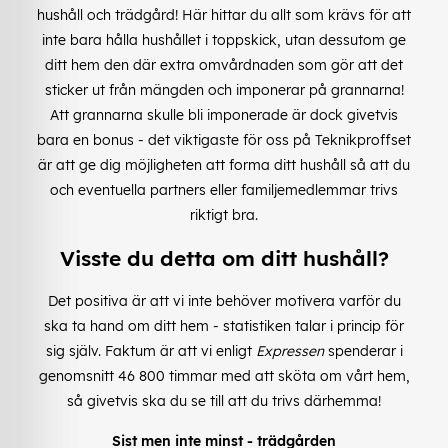
hushåll och trädgård! Här hittar du allt som krävs för att
inte bara hålla hushållet i toppskick, utan dessutom ge
ditt hem den där extra omvårdnaden som gör att det
sticker ut från mängden och imponerar på grannarna!
Att grannarna skulle bli imponerade är dock givetvis
bara en bonus - det viktigaste för oss på Teknikproffset
är att ge dig möjligheten att forma ditt hushåll så att du
och eventuella partners eller familjemedlemmar trivs
riktigt bra.
Visste du detta om ditt hushåll?
Det positiva är att vi inte behöver motivera varför du
ska ta hand om ditt hem - statistiken talar i princip för
sig själv. Faktum är att vi enligt
Expressen
spenderar i
genomsnitt 46 800 timmar med att sköta om vårt hem,
så givetvis ska du se till att du trivs därhemma!
Sist men inte minst - trädgården