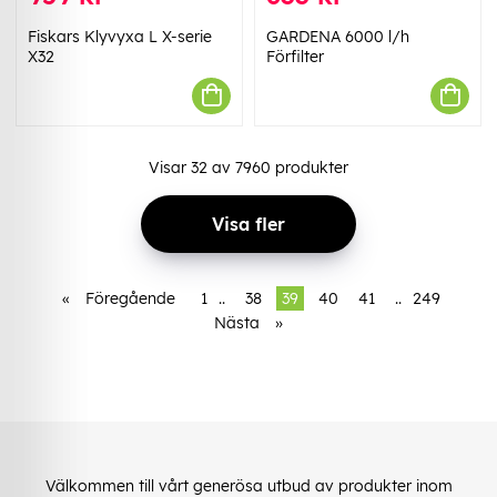
Fiskars Klyvyxa L X-serie
GARDENA 6000 l/h
X32
Förfilter
Visar
32
av
7960
produkter
Visa fler
«
Föregående
1
..
38
39
40
41
..
249
Nästa
»
Välkommen till vårt generösa utbud av produkter inom