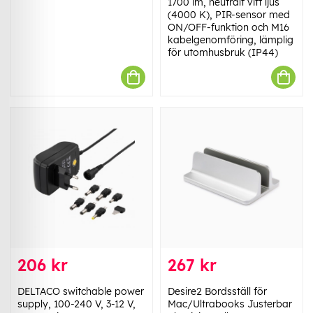
1700 lm, neutralt vitt ljus
(4000 K), PIR-sensor med
ON/OFF-funktion och M16
kabelgenomföring, lämplig
för utomhusbruk (IP44)
206 kr
267 kr
DELTACO switchable power
Desire2 Bordsställ för
supply, 100-240 V, 3-12 V,
Mac/Ultrabooks Justerbar