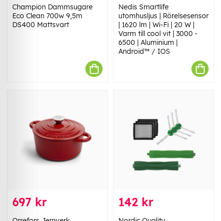
Champion Dammsugare
Nedis Smartlife
Eco Clean 700w 9,5m
utomhusljus | Rörelsesensor
DS400 Mattsvart
| 1620 lm | Wi-Fi | 20 W |
Varm till cool vit | 3000 -
6500 | Aluminium |
Android™ / IOS
697 kr
142 kr
Orrefors Jernverk
Nordic Quality