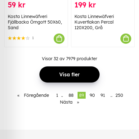
59 kr
199 kr
Kosta Linnewäfveri
Kosta Linnewäfveri
Fjällbacka Örngott 50X60,
Kuvertlakan Percal
Sand
120X200, Grå
1
Visar
32
av
7979
produkter
Visa fler
«
Föregående
1
..
88
89
90
91
..
250
Nästa
»