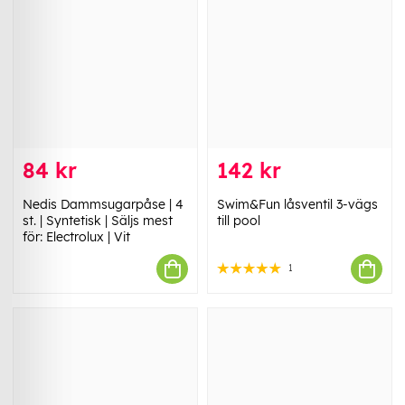
84 kr
142 kr
Nedis Dammsugarpåse | 4
Swim&Fun låsventil 3-vägs
st. | Syntetisk | Säljs mest
till pool
för: Electrolux | Vit
1