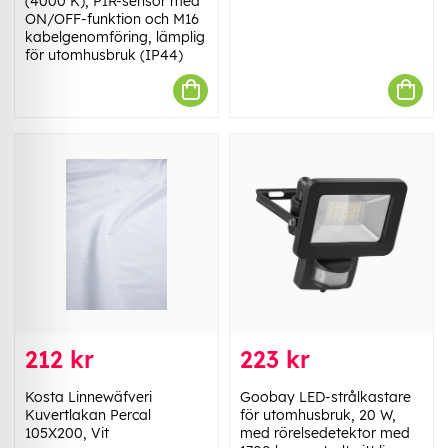
(4000 K), PIR-sensor med
ON/OFF-funktion och M16
kabelgenomföring, lämplig
för utomhusbruk (IP44)
212 kr
223 kr
Kosta Linnewäfveri
Goobay LED-strålkastare
Kuvertlakan Percal
för utomhusbruk, 20 W,
105X200, Vit
med rörelsedetektor med