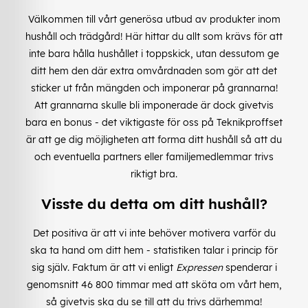
Välkommen till vårt generösa utbud av produkter inom
hushåll och trädgård! Här hittar du allt som krävs för att
inte bara hålla hushållet i toppskick, utan dessutom ge
ditt hem den där extra omvårdnaden som gör att det
sticker ut från mängden och imponerar på grannarna!
Att grannarna skulle bli imponerade är dock givetvis
bara en bonus - det viktigaste för oss på Teknikproffset
är att ge dig möjligheten att forma ditt hushåll så att du
och eventuella partners eller familjemedlemmar trivs
riktigt bra.
Visste du detta om ditt hushåll?
Det positiva är att vi inte behöver motivera varför du
ska ta hand om ditt hem - statistiken talar i princip för
sig själv. Faktum är att vi enligt
Expressen
spenderar i
genomsnitt 46 800 timmar med att sköta om vårt hem,
så givetvis ska du se till att du trivs därhemma!