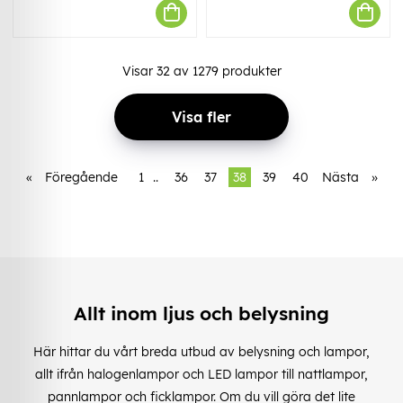
Visar
32
av
1279
produkter
Visa fler
«
Föregående
1
..
36
37
38
39
40
Nästa
»
Allt inom ljus och belysning
Här hittar du vårt breda utbud av belysning och lampor,
allt ifrån halogenlampor och LED lampor till nattlampor,
pannlampor och ficklampor. Om du vill göra det lite