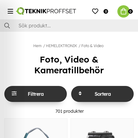
0
0
Hem
HEMELEKTRONIK
Foto & Video
Foto, Video &
Kameratillbehör
Filtrera
Sortera
701
produkter