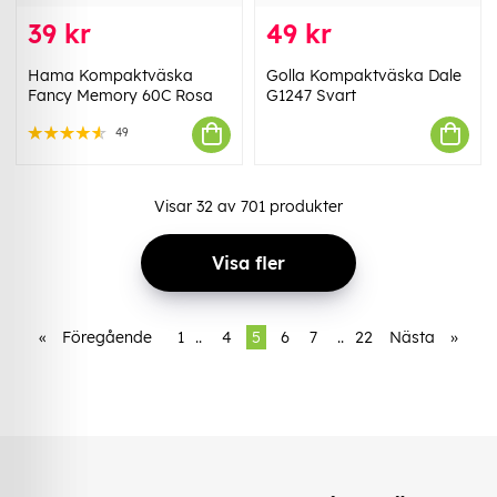
39 kr
49 kr
Hama Kompaktväska
Golla Kompaktväska Dale
Fancy Memory 60C Rosa
G1247 Svart
49
Visar
32
av
701
produkter
Visa fler
«
Föregående
1
..
4
5
6
7
..
22
Nästa
»