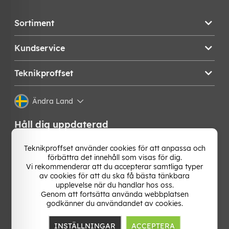
Sortiment
Kundservice
Teknikproffset
Ändra Land
Håll dig uppdaterad
Få de senaste nyheterna, hetaste erbjudandena och
Teknikproffset använder cookies för att anpassa och
bästa tipsen från oss direkt i din mejlkorg. Signa upp på
förbättra det innehåll som visas för dig.
vårt nyhetsbrev!
Vi rekommenderar att du accepterar samtliga typer
av cookies för att du ska få bästa tänkbara
upplevelse när du handlar hos oss.
OK
Genom att fortsätta använda webbplatsen
godkänner du användandet av cookies.
INSTÄLLNINGAR
ACCEPTERA