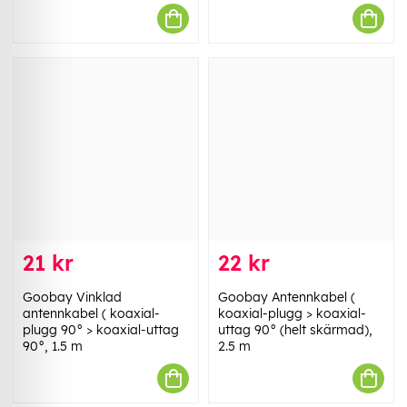
21 kr
22 kr
Goobay Vinklad
Goobay Antennkabel (
antennkabel ( koaxial-
koaxial-plugg > koaxial-
plugg 90° > koaxial-uttag
uttag 90° (helt skärmad),
90°, 1.5 m
2.5 m