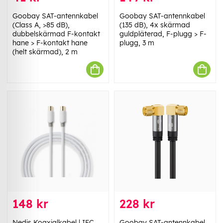
Goobay SAT-antennkabel
Goobay SAT-antennkabel
(Class A, >85 dB),
(135 dB), 4x skärmad
dubbelskärmad F-kontakt
guldpläterad, F-plugg > F-
hane > F-kontakt hane
plugg, 3 m
(helt skärmad), 2 m
148 kr
228 kr
Nedis Koaxialkabel | IEC
Goobay SAT-antennkabel