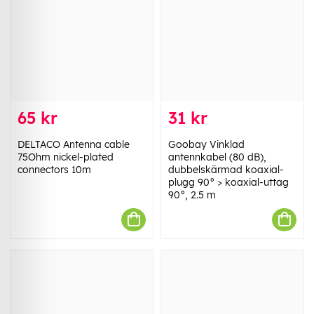
65 kr
31 kr
DELTACO Antenna cable
Goobay Vinklad
75Ohm nickel-plated
antennkabel (80 dB),
connectors 10m
dubbelskärmad koaxial-
plugg 90° > koaxial-uttag
90°, 2.5 m