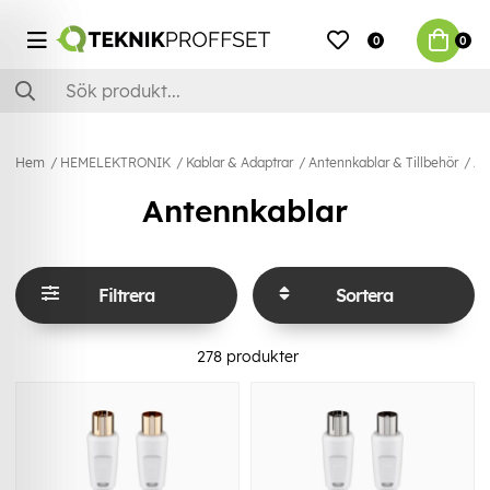
0
0
Hem
HEMELEKTRONIK
Kablar & Adaptrar
Antennkablar & Tillbehör
An
Antennkablar
Filtrera
Sortera
278
produkter