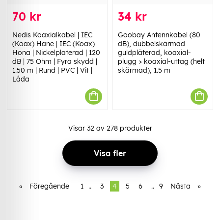
70 kr
34 kr
Nedis Koaxialkabel | IEC
Goobay Antennkabel (80
(Koax) Hane | IEC (Koax)
dB), dubbelskärmad
Hona | Nickelplaterad | 120
guldpläterad, koaxial-
dB | 75 Ohm | Fyra skydd |
plugg > koaxial-uttag (helt
1.50 m | Rund | PVC | Vit |
skärmad), 1.5 m
Låda
Visar
32
av
278
produkter
Visa fler
«
Föregående
1
..
3
4
5
6
..
9
Nästa
»