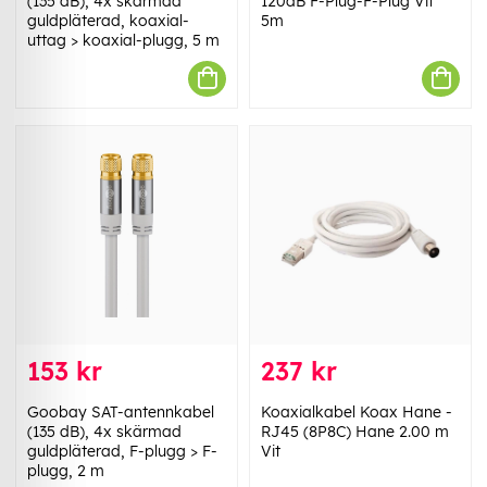
(135 dB), 4x skärmad
120dB F-Plug-F-Plug Vit
guldpläterad, koaxial-
5m
uttag > koaxial-plugg, 5 m
153 kr
237 kr
Goobay SAT-antennkabel
Koaxialkabel Koax Hane -
(135 dB), 4x skärmad
RJ45 (8P8C) Hane 2.00 m
guldpläterad, F-plugg > F-
Vit
plugg, 2 m