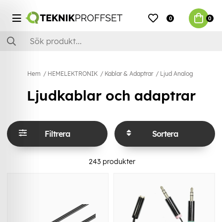
0
0
Hem
HEMELEKTRONIK
Kablar & Adaptrar
Ljud Analog
Ljudkablar och adaptrar
Filtrera
Sortera
243
produkter