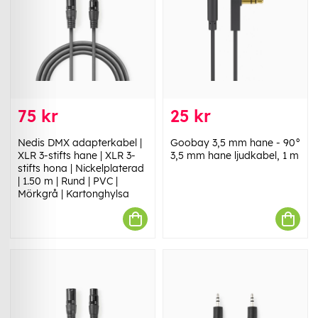
75 kr
25 kr
Nedis DMX adapterkabel |
Goobay 3,5 mm hane - 90°
XLR 3-stifts hane | XLR 3-
3,5 mm hane ljudkabel, 1 m
stifts hona | Nickelplaterad
| 1.50 m | Rund | PVC |
Mörkgrå | Kartonghylsa