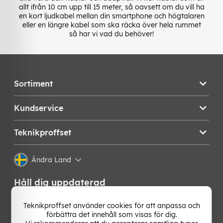
allt ifrån 10 cm upp till 15 meter, så oavsett om du vill ha
en kort ljudkabel mellan din smartphone och högtalaren
eller en längre kabel som ska räcka över hela rummet
så har vi vad du behöver!
Sortiment
Kundservice
Teknikproffset
Ändra Land
Håll dig uppdaterad
Få de senaste nyheterna, hetaste erbjudandena och
Teknikproffset använder cookies för att anpassa och
bästa tipsen från oss direkt i din mejlkorg. Signa upp på
förbättra det innehåll som visas för dig.
vårt nyhetsbrev!