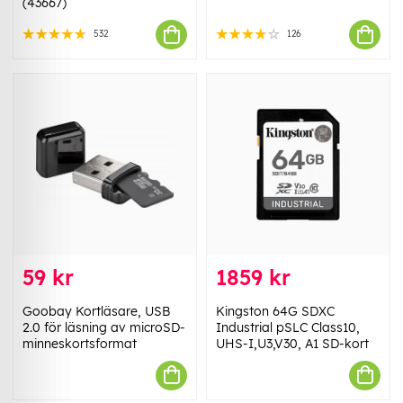
(43667)
532
126
59 kr
1859 kr
Goobay Kortläsare, USB
Kingston 64G SDXC
2.0 för läsning av microSD-
Industrial pSLC Class10,
minneskortsformat
UHS-I,U3,V30, A1 SD-kort