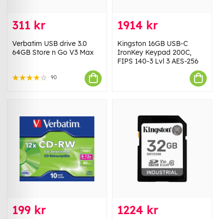
311 kr
1914 kr
Verbatim USB drive 3.0
Kingston 16GB USB-C
64GB Store n Go V3 Max
IronKey Keypad 200C,
FIPS 140-3 Lvl 3 AES-256
90
199 kr
1224 kr