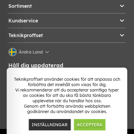
Sortiment
Kundservice
Teknikproffset
Ändra Land
Håll dig uppdaterad
Få de senaste nyheterna, hetaste erbjudandena och
Teknikproffset använder cookies för att anpassa och
bästa tipsen från oss direkt i din mejlkorg. Signa upp på
förbättra det innehåll som visas för dig.
vårt nyhetsbrev!
Vi rekommenderar att du accepterar samtliga typer
av cookies för att du ska få bästa tänkbara
upplevelse när du handlar hos oss.
OK
Genom att fortsätta använda webbplatsen
godkänner du användandet av cookies.
INSTÄLLNINGAR
ACCEPTERA
TP E-commerce Nordic AB
Org.nr: 559386-1841