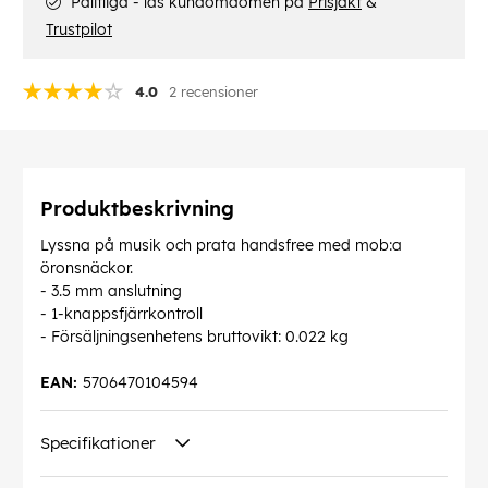
Pålitliga - läs kundomdömen på
Prisjakt
&
Trustpilot
4.0
2 recensioner
Produktbeskrivning
Lyssna på musik och prata handsfree med mob:a
öronsnäckor.
- 3.5 mm anslutning
- 1-knappsfjärrkontroll
- Försäljningsenhetens bruttovikt: 0.022 kg
EAN:
5706470104594
Specifikationer