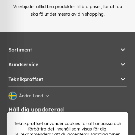
Vi erbjuder alltid bra produkter till bra priser, för att du
ska få ut det mesta av din shopping.
Sortiment
Kundservice
Teknikproffset
Ändra Land
Håll dig uppdaterad
Få de senaste nyheterna, hetaste erbjudandena och
Teknikproffset använder cookies för att anpassa och
bästa tipsen från oss direkt i din mejlkorg. Signa upp på
förbättra det innehåll som visas för dig.
vårt nyhetsbrev!
Vi rekommenderar att du accepterar samtliga typer