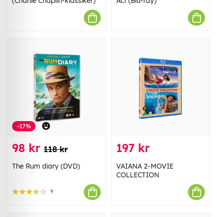
(Charlie Chaplin-klassiker)
Act (Blu-ray)
-17%
98 kr
197 kr
118 kr
The Rum diary (DVD)
VAIANA 2-MOVIE
COLLECTION
9