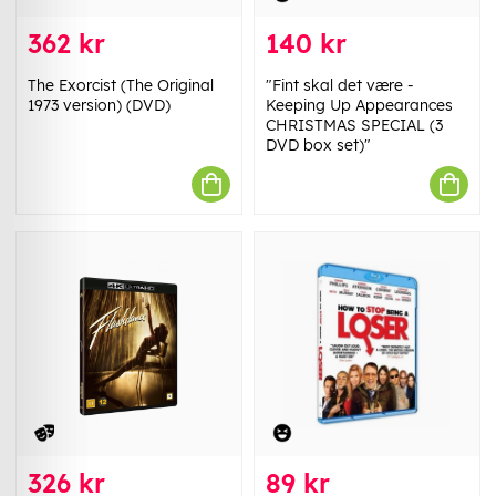
362 kr
140 kr
The Exorcist (The Original
"Fint skal det være -
1973 version) (DVD)
Keeping Up Appearances
CHRISTMAS SPECIAL (3
DVD box set)"
326 kr
89 kr