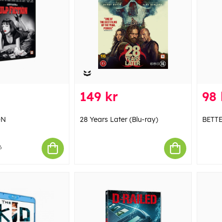
149 kr
98 
ON
28 Years Later (Blu-ray)
BETT
6