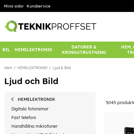
Mina sidor
Kundservice
DATORER &
HEM,
BIL
HEMELEKTRONIK
KRINGUTRUSTNING
TR
Hem
HEMELEKTRONIK
Ljud & Bild
Ljud och Bild
HEMELEKTRONIK
5045
produkt
Digitala fotoramar
Fast telefoni
Handhållna mikrofoner