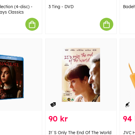
ection (4-disc) -
3 Ting - DVD
Badeh
ays Classics
90 kr
94 
It`S Only The End Of The World
JVC H