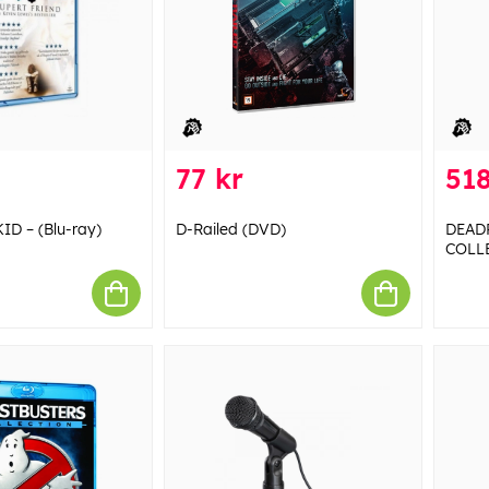
77 kr
518
D – (Blu-ray)
D-Railed (DVD)
DEAD
COLL