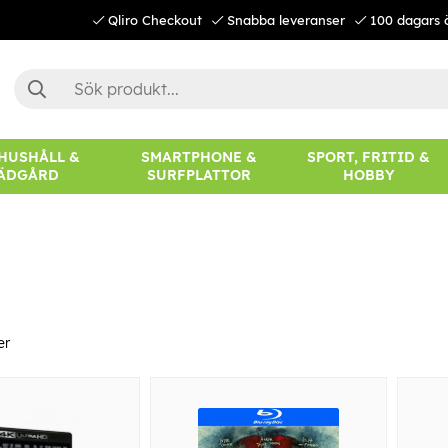
Qliro Checkout
Snabba leveranser
100 dagars 
 HUSHÅLL &
SMARTPHONE &
SPORT, FRITID &
ÄDGÅRD
SURFPLATTOR
HOBBY
er