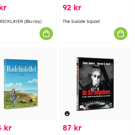
kr
92 kr
RICKLAYER (Blu-ray)
The Suicide Squad
 kr
87 kr