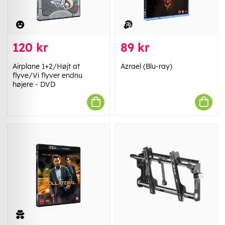
120 kr
89 kr
Airplane 1+2/Højt at
Azrael (Blu-ray)
flyve/Vi flyver endnu
højere - DVD