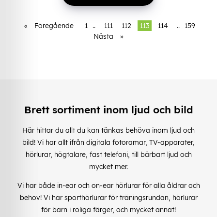
«
Föregående
1
..
111
112
113
114
..
159
Nästa
»
Brett sortiment inom ljud och bild
Här hittar du allt du kan tänkas behöva inom ljud och
bild! Vi har allt ifrån digitala fotoramar, TV-apparater,
hörlurar, högtalare, fast telefoni, till bärbart ljud och
mycket mer.
Vi har både in-ear och on-ear hörlurar för alla åldrar och
behov! Vi har sporthörlurar för träningsrundan, hörlurar
för barn i roliga färger, och mycket annat!