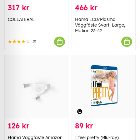
317 kr
466 kr
COLLATERAL
Hama LCD/Plasma
Väggfäste Svart, Large,
Motion 23-42
30
126 kr
89 kr
Hama Väggfäste Amazon
I feel pretty (Blu-ray)