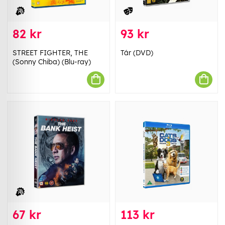
82 kr
93 kr
STREET FIGHTER, THE
Tár (DVD)
(Sonny Chiba) (Blu-ray)
67 kr
113 kr