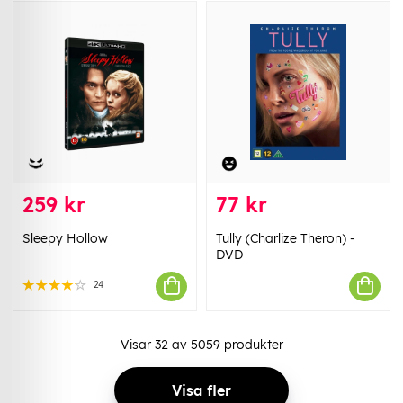
259 kr
77 kr
Sleepy Hollow
Tully (Charlize Theron) -
DVD
24
Visar
32
av
5059
produkter
Visa fler