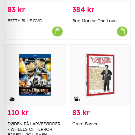
83 kr
384 kr
BETTY BLUE DVD
Bob Marley: One Love
110 kr
83 kr
DØDEN PÅ LARVEFØDDER
Great Buster
- WHEELS OF TERROR
BASED UPON SVEN