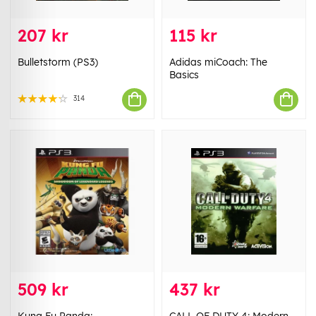
207 kr
115 kr
Bulletstorm (PS3)
Adidas miCoach: The
Basics
314
509 kr
437 kr