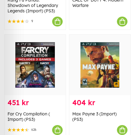
Kung Fu Panda:
CALL OF DUTY 4: Modern
Showdown of Legendary
Warfare
Legends (Import) (PS3)
9
451 kr
404 kr
Far Cry Compilation (
Max Payne 3 (Import)
Import) (PS3)
(PS3)
626