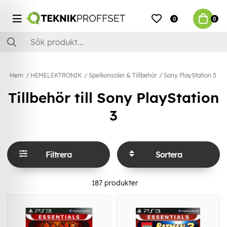
0
0
Hem
HEMELEKTRONIK
Spelkonsoler & Tillbehör
Sony PlayStation 3
Tillbehör till Sony PlayStation
3
Filtrera
Sortera
187
produkter