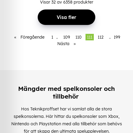
Visar
32
av
6358
produkter
Visa fler
«
Föregående
1
..
109
110
111
112
..
199
Nästa
»
Mängder med spelkonsoler och
tillbehör
Hos Teknikproffset har vi samlat alla de stora
spelkonsolerna. Här hittar du spelkonsoler som Xbox,
Nintendo och Playstation med alla tillbehör som behövs
för att skapa den ultimata spelupplevelsen.