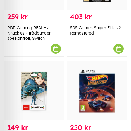
259 kr
403 kr
PDP Gaming REALMz
505 Games Sniper Elite v2
Knuckles - trådbunden
Remastered
spelkontroll, Switch
149 kr
250 kr