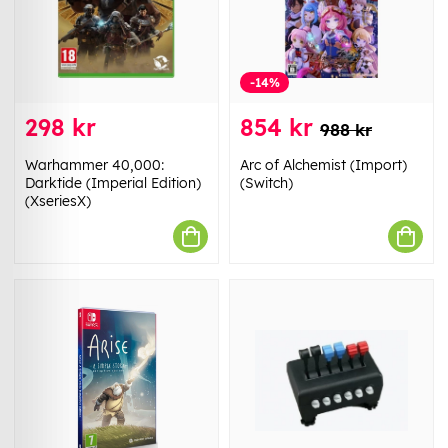
-14%
298 kr
854 kr
988 kr
Warhammer 40,000:
Arc of Alchemist (Import)
Darktide (Imperial Edition)
(Switch)
(XseriesX)