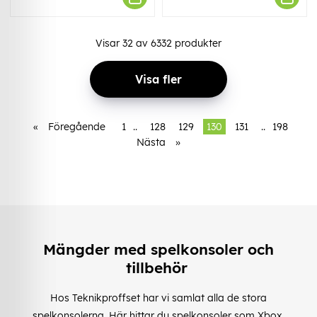
Visar
32
av
6332
produkter
Visa fler
«
Föregående
1
..
128
129
130
131
..
198
Nästa
»
Mängder med spelkonsoler och
tillbehör
Hos Teknikproffset har vi samlat alla de stora
spelkonsolerna. Här hittar du spelkonsoler som Xbox,