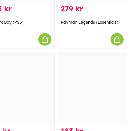
 kr
279 kr
rk Boy (PS5)
Rayman Legends (Essentials)
 kr
183 kr