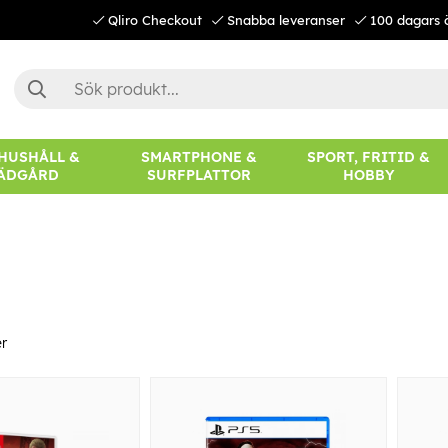
Qliro Checkout
Snabba leveranser
100 dagars 
 HUSHÅLL &
SMARTPHONE &
SPORT, FRITID &
ÄDGÅRD
SURFPLATTOR
HOBBY
r