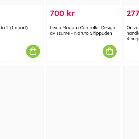
700 kr
277
da 2 (Import)
Lexip Madara Controller Design
Onive
av Tsume - Naruto Shippuden
handk
4 ring