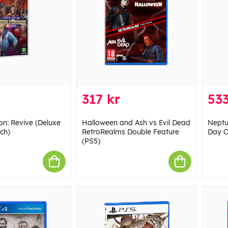
317 kr
533
n: Revive (Deluxe
Halloween and Ash vs Evil Dead
Neptu
tch)
RetroRealms Double Feature
Day O
(PS5)