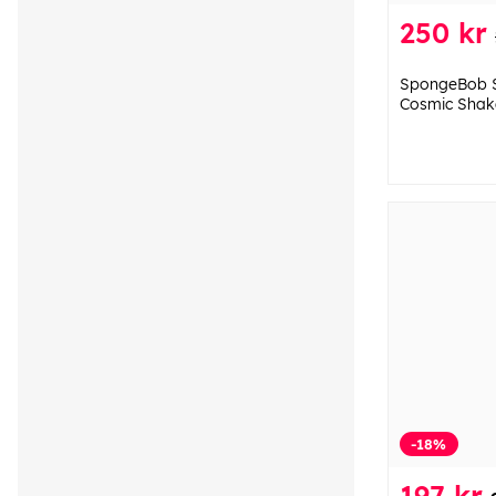
250 kr
SpongeBob S
Cosmic Shak
-18%
197 kr