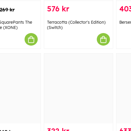
576 kr
403
269 kr
quarePants The
Terracotta (Collector's Edition)
Berse
e (XONE)
(Switch)
322 kr
633