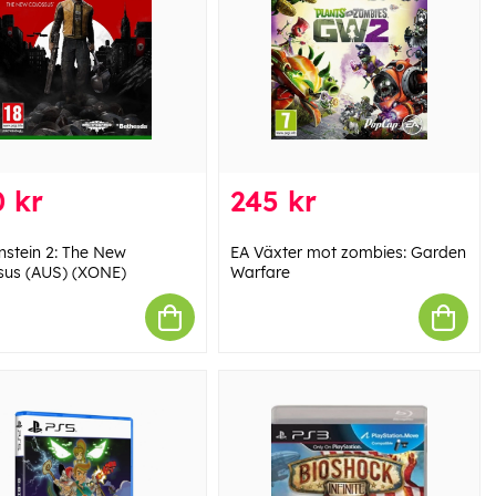
 kr
245 kr
nstein 2: The New
EA Växter mot zombies: Garden
sus (AUS) (XONE)
Warfare