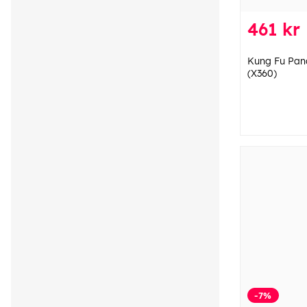
461 kr
Kung Fu Pan
(X360)
-7%