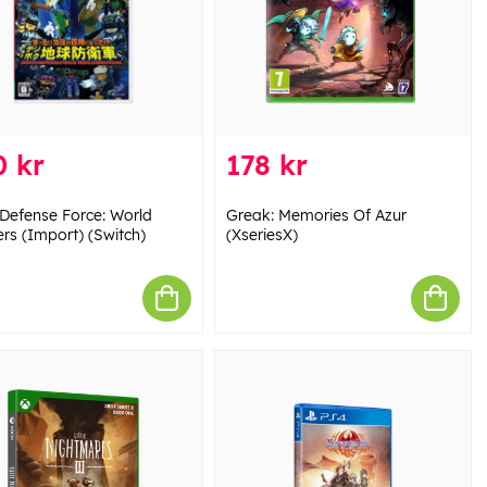
0 kr
178 kr
 Defense Force: World
Greak: Memories Of Azur
ers (Import) (Switch)
(XseriesX)