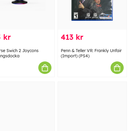
 kr
413 kr
rse Swich 2 Joycons
Penn & Teller VR: Frankly Unfair
ingsdocka
(Import) (PS4)