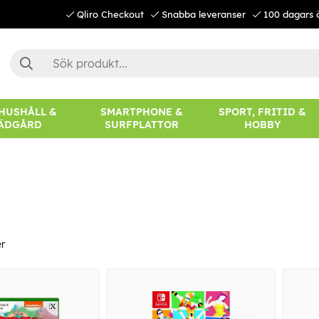
Qliro Checkout
Snabba leveranser
100 dagars 
 HUSHÅLL &
SMARTPHONE &
SPORT, FRITID &
ÄDGÅRD
SURFPLATTOR
HOBBY
r