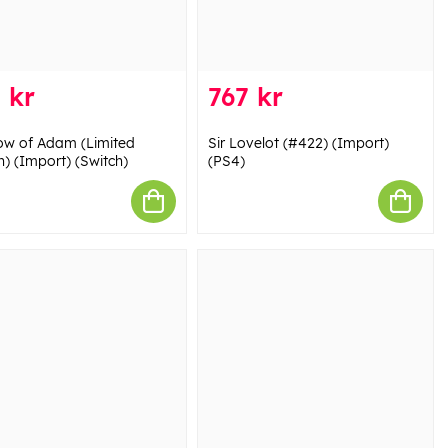
 kr
767 kr
w of Adam (Limited
Sir Lovelot (#422) (Import)
n) (Import) (Switch)
(PS4)