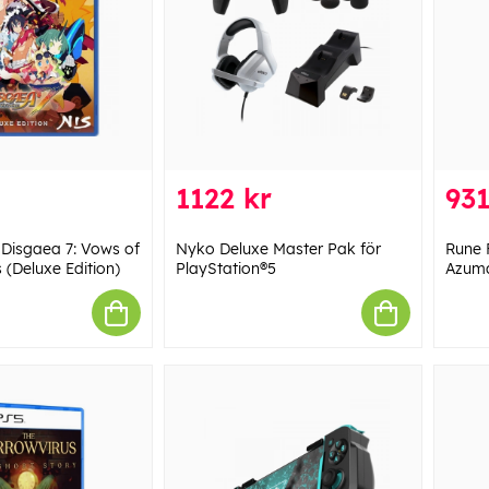
1122 kr
931
Disgaea 7: Vows of
Nyko Deluxe Master Pak för
Rune 
s (Deluxe Edition)
PlayStation®5
Azum