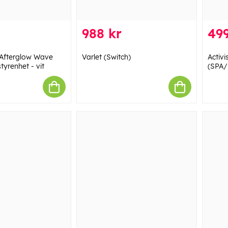
988 kr
499
 Afterglow Wave
Varlet (Switch)
Activ
yrenhet - vit
(SPA/