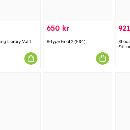
650 kr
921
ng Library Vol 1
R-Type Final 2 (PS4)
Shado
Editio