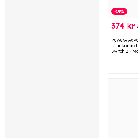
-19%
374 kr
PowerA Adva
handkontroll
Switch 2 - M