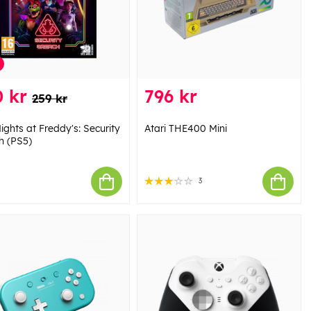
 kr
796 kr
259 kr
ights at Freddy's: Security
Atari THE400 Mini
h (PS5)
3