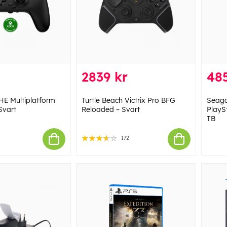
2839 kr
48
HE Multiplatform
Turtle Beach Victrix Pro BFG
Seaga
Svart
Reloaded – Svart
PlaySt
TB
172