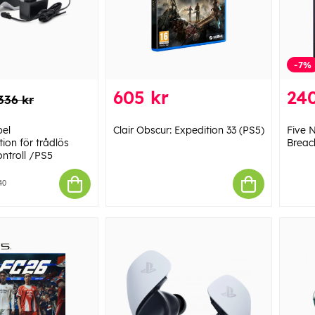
-7%
605 kr
240
336 kr
el
Clair Obscur: Expedition 33 (PS5)
Five N
ion för trådlös
Breac
ntroll /PS5
40