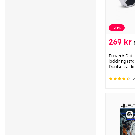
-20%
269 kr
PowerA Dubb
laddningsstat
Dualsense-ko
1