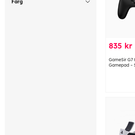
Färg
835 kr
GameSir G7 
Gamepad – 