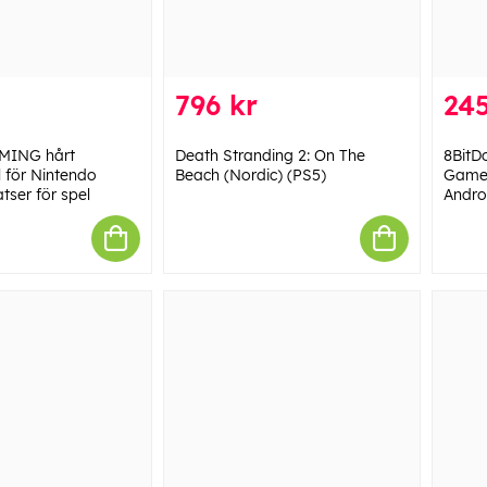
796 kr
245
MING hårt
Death Stranding 2: On The
8BitD
 för Nintendo
Beach (Nordic) (PS5)
Gamep
atser för spel
Andro