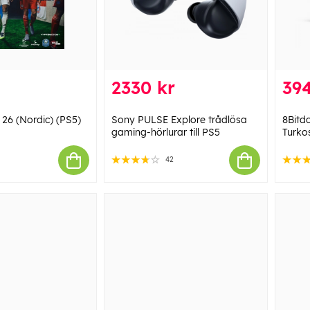
2330 kr
394
 26 (Nordic) (PS5)
Sony PULSE Explore trådlösa
8Bitd
gaming-hörlurar till PS5
Turko
42