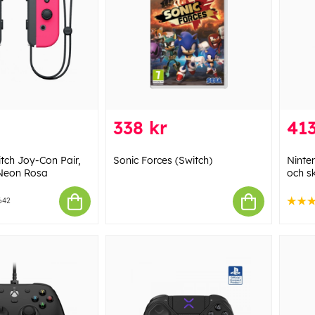
338 kr
413
tch Joy-Con Pair,
Sonic Forces (Switch)
Ninte
Neon Rosa
och s
642