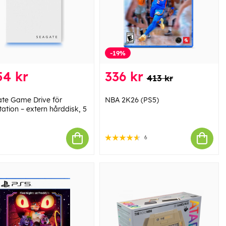
-19%
54 kr
336 kr
413 kr
te Game Drive för
NBA 2K26 (PS5)
ation – extern hårddisk, 5
6