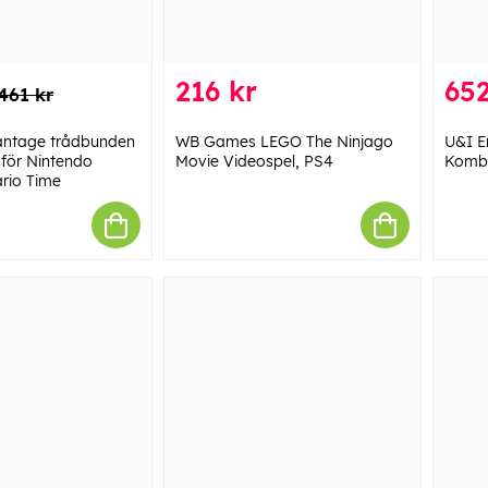
216 kr
652
461 kr
ntage trådbunden
WB Games LEGO The Ninjago
U&I E
 för Nintendo
Movie Videospel, PS4
Komba
ario Time