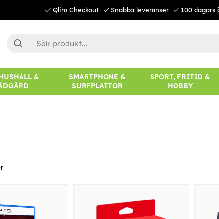
Qliro Checkout
Snabba leveranser
100 dagars 
 HUSHÅLL &
SMARTPHONE &
SPORT, FRITID &
ÄDGÅRD
SURFPLATTOR
HOBBY
r