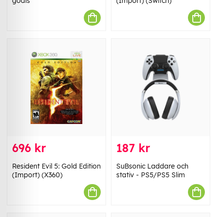
godis
(Import) (Switch)
696 kr
187 kr
Resident Evil 5: Gold Edition
SuBsonic Laddare och
(Import) (X360)
stativ - PS5/PS5 Slim