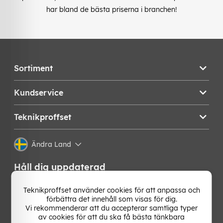
har bland de bästa priserna i branchen!
Sortiment
Kundservice
Teknikproffset
Ändra Land
Håll dig uppdaterad
Få de senaste nyheterna, hetaste erbjudandena och
Teknikproffset använder cookies för att anpassa och
bästa tipsen från oss direkt i din mejlkorg. Signa upp på
förbättra det innehåll som visas för dig.
vårt nyhetsbrev!
Vi rekommenderar att du accepterar samtliga typer
av cookies för att du ska få bästa tänkbara