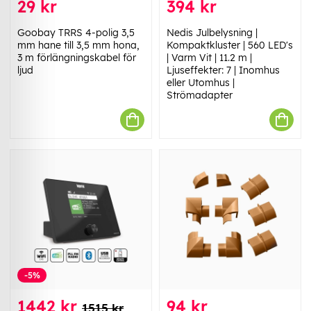
29 kr
394 kr
Goobay TRRS 4-polig 3,5
Nedis Julbelysning |
mm hane till 3,5 mm hona,
Kompaktkluster | 560 LED's
3 m förlängningskabel för
| Varm Vit | 11.2 m |
ljud
Ljuseffekter: 7 | Inomhus
eller Utomhus |
Strömadapter
-5%
1442 kr
94 kr
1515 kr