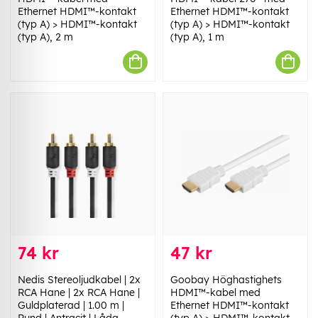
Ethernet HDMI™-kontakt
Ethernet HDMI™-kontakt
(typ A) > HDMI™-kontakt
(typ A) > HDMI™-kontakt
(typ A), 2 m
(typ A), 1 m
74 kr
47 kr
Nedis Stereoljudkabel | 2x
Goobay Höghastighets
RCA Hane | 2x RCA Hane |
HDMI™-kabel med
Guldplaterad | 1.00 m |
Ethernet HDMI™-kontakt
Rund | Antracit | Låda
(typ A) > HDMI™-kontakt