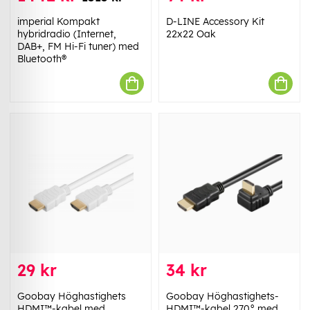
imperial Kompakt
D-LINE Accessory Kit
hybridradio (Internet,
22x22 Oak
DAB+, FM Hi-Fi tuner) med
Bluetooth®
29 kr
34 kr
Goobay Höghastighets
Goobay Höghastighets-
HDMI™-kabel med
HDMI™-kabel 270° med