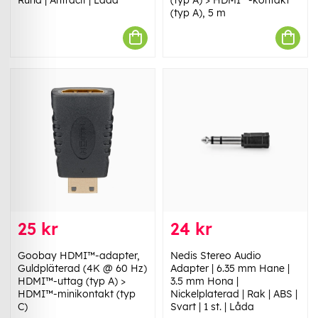
(typ A), 5 m
25 kr
24 kr
Goobay HDMI™-adapter,
Nedis Stereo Audio
Guldpläterad (4K @ 60 Hz)
Adapter | 6.35 mm Hane |
HDMI™-uttag (typ A) >
3.5 mm Hona |
HDMI™-minikontakt (typ
Nickelplaterad | Rak | ABS |
C)
Svart | 1 st. | Låda