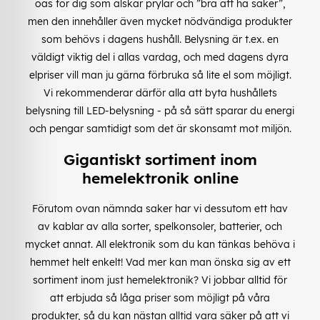
oas för dig som älskar prylar och ”bra att ha saker”,
men den innehåller även mycket nödvändiga produkter
som behövs i dagens hushåll. Belysning är t.ex. en
väldigt viktig del i allas vardag, och med dagens dyra
elpriser vill man ju gärna förbruka så lite el som möjligt.
Vi rekommenderar därför alla att byta hushållets
belysning till LED-belysning - på så sätt sparar du energi
och pengar samtidigt som det är skonsamt mot miljön.
Gigantiskt sortiment inom
hemelektronik online
Förutom ovan nämnda saker har vi dessutom ett hav
av kablar av alla sorter, spelkonsoler, batterier, och
mycket annat. All elektronik som du kan tänkas behöva i
hemmet helt enkelt! Vad mer kan man önska sig av ett
sortiment inom just hemelektronik? Vi jobbar alltid för
att erbjuda så låga priser som möjligt på våra
produkter, så du kan nästan alltid vara säker på att vi