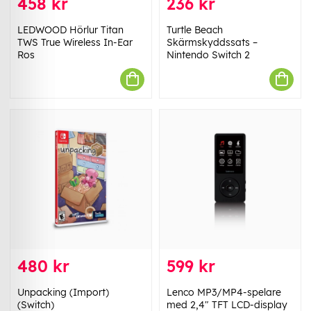
458 kr
236 kr
LEDWOOD Hörlur Titan
Turtle Beach
TWS True Wireless In-Ear
Skärmskyddssats –
Ros
Nintendo Switch 2
480 kr
599 kr
Unpacking (Import)
Lenco MP3/MP4-spelare
(Switch)
med 2,4" TFT LCD-display