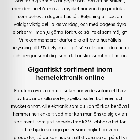
oas för dig som älskar prylar och ”bra att ha saker”,
men den innehåller även mycket nödvändiga produkter
som behövs i dagens hushåll. Belysning är t.ex. en
väldigt viktig del i allas vardag, och med dagens dyra
elpriser vill man ju gärna förbruka så lite el som möjligt.
Vi rekommenderar därför alla att byta hushållets
belysning till LED-belysning - på så sätt sparar du energi
och pengar samtidigt som det är skonsamt mot miljön.
Gigantiskt sortiment inom
hemelektronik online
Förutom ovan nämnda saker har vi dessutom ett hav
av kablar av alla sorter, spelkonsoler, batterier, och
mycket annat. All elektronik som du kan tänkas behöva i
hemmet helt enkelt! Vad mer kan man önska sig av ett
sortiment inom just hemelektronik? Vi jobbar alltid för
att erbjuda så låga priser som möjligt på våra
produkter, så du kan nästan alltid vara säker på att vi