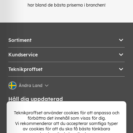
har bland de bästa priserna i branchen!
Sortiment
Kundservice
Teknikproffset
Ändra Land
Håll dig uppdaterad
Få de senaste nyheterna, hetaste erbjudandena och
Teknikproffset använder cookies för att anpassa och
bästa tipsen från oss direkt i din mejlkorg. Signa upp på
förbättra det innehåll som visas för dig.
vårt nyhetsbrev!
Vi rekommenderar att du accepterar samtliga typer
av cookies för att du ska få bästa tänkbara