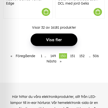
Edge
DCL med jord Gelia
Visar
32
av
16181
produkter
Visa fler
«
Föregående
1
..
149
150
151
152
..
506
Nästa
»
Här hittar du våra elektronikprodukter, allt från LED-
lampor till in-ear hörlurar. Vår hemelektronik-sida är en