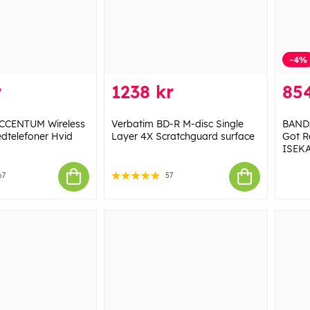
-4%
r
1238 kr
854
ACCENTUM Wireless
Verbatim BD-R M-disc Single
BANDA
dtelefoner Hvid
Layer 4X Scratchguard surface
Got R
ISEKA
67
57