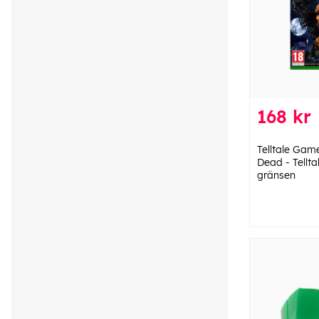
168 kr
Telltale Gam
Dead - Tellta
gränsen