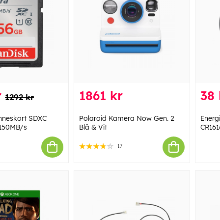
r
1861 kr
38 
1292 kr
nneskort SDXC
Polaroid Kamera Now Gen. 2
Energ
 150MB/s
Blå & Vit
CR161
17