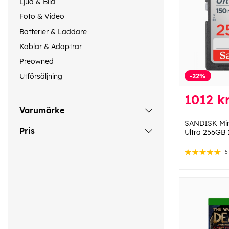
Ljud & Bild
Foto & Video
Batterier & Laddare
Kablar & Adaptrar
Preowned
-22%
Utförsäljning
1012 k
Varumärke
SANDISK Mi
Pris
Ultra 256GB
5