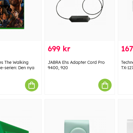
699 kr
167
es The Walking
JABRA Ehs Adapter Cord Pro
Techn
le-serien: Den nya
9400, 920
TX-12