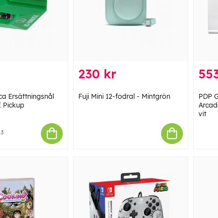
230 kr
553
ca Ersättningsnål
Fuji Mini 12-fodral - Mintgrön
PDP G
 Pickup
Arcade
vit
13