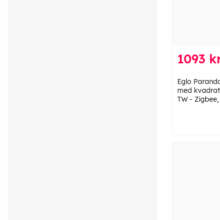
1093 k
Eglo Parand
med kvadrate
TW - Zigbee,