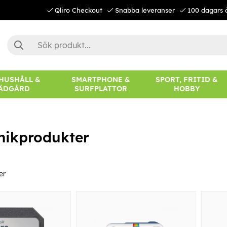
Qliro Checkout
Snabba leveranser
100 dagars 
 HUSHÅLL &
SMARTPHONE &
SPORT, FRITID &
ÄDGÅRD
SURFPLATTOR
HOBBY
nikprodukter
er