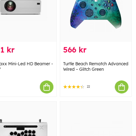
1 kr
566 kr
axx Mini-Led HD Beamer -
Turtle Beach Rematch Advanced
7
Wired – Glitch Green
22