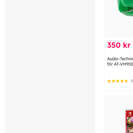
350 kr
Audio-Techni
för AT-VM95E
1