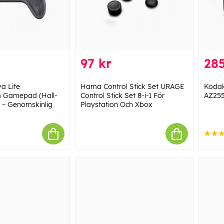
97 kr
285
a Lite
Hama Control Stick Set URAGE
Kodak
m Gamepad (Hall-
Control Stick Set 8-i-1 För
AZ255
) – Genomskinlig
Playstation Och Xbox