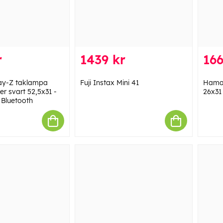
r
1439 kr
166
ay-Z taklampa
Fuji Instax Mini 41
Hama 
r svart 52,5x31 -
26x31
 Bluetooth