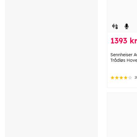
1393 k
Sennheiser 
Trådløs Hove
2