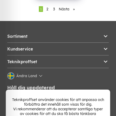
1
2
3
Nästa
»
Sortiment
Kundservice
Teknikproffset
Ändra Land
Håll dig uppdaterad
Få de senaste nyheterna, hetaste erbjudandena och
Teknikproffset använder cookies för att anpassa och
bästa tipsen från oss direkt i din mejlkorg. Signa upp på
förbättra det innehåll som visas för dig.
vårt nyhetsbrev!
Vi rekommenderar att du accepterar samtliga typer
av cookies för att du ska få bästa tänkbara