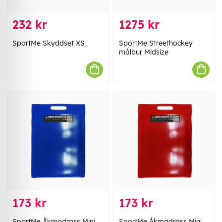
232 kr
1275 kr
SportMe Skyddset XS
SportMe Streethockey
målbur Midsize
173 kr
173 kr
SportMe Åkmadrass Mini
SportMe Åkmadrass Mini