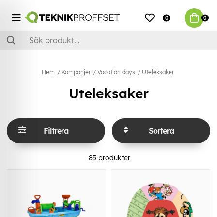
0
0
Hem
Kampanjer
Vacation days
Uteleksaker
Uteleksaker
Filtrera
Sortera
85
produkter