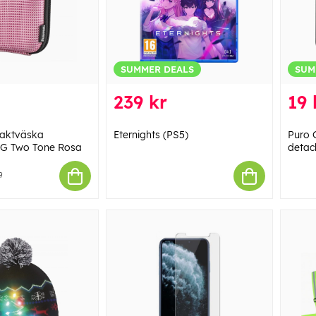
SUMMER DEALS
SUM
239 kr
19 
aktväska
Eternights (PS5)
Puro G
G Two Tone Rosa
detac
9