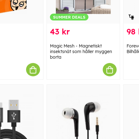
SUMMER DEALS
43 kr
98 
Magic Mesh - Magnetiskt
Forev
insektsnät som håller myggen
Bilhå
borta