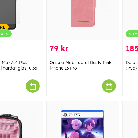
ARE
EALS
SUM
79 kr
185
o Max/14 Plus,
Onsala Mobilfodral Dusty Pink -
Dolphi
 härdat glas, 0.33
iPhone 13 Pro
(PS5)