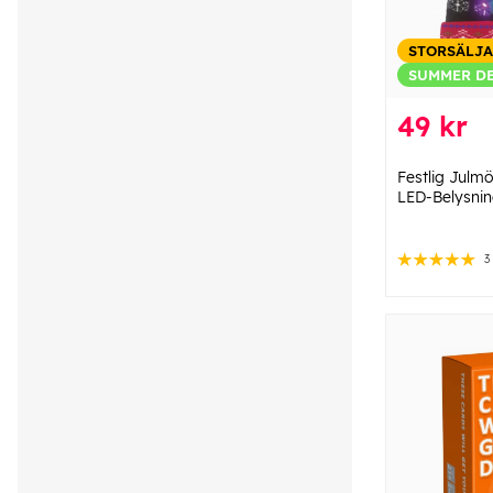
STORSÄLJ
SUMMER D
49 kr
Festlig Jul
LED-Belysni
3