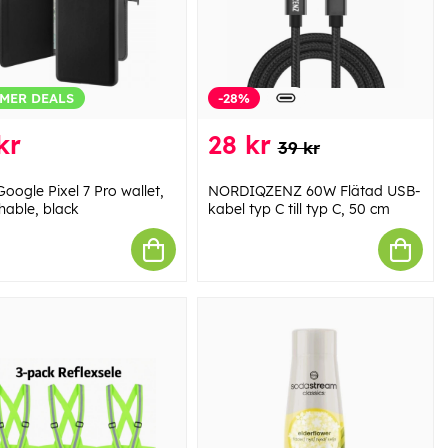
MER DEALS
-28%
kr
28 kr
39 kr
oogle Pixel 7 Pro wallet,
NORDIQZENZ 60W Flätad USB-
hable, black
kabel typ C till typ C, 50 cm