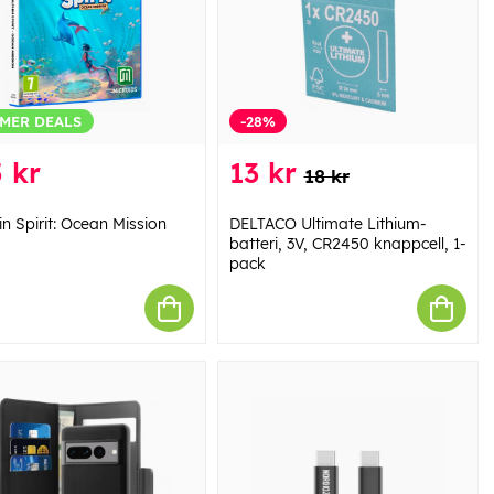
MER DEALS
-28%
 kr
13 kr
18 kr
n Spirit: Ocean Mission
DELTACO Ultimate Lithium-
batteri, 3V, CR2450 knappcell, 1-
pack