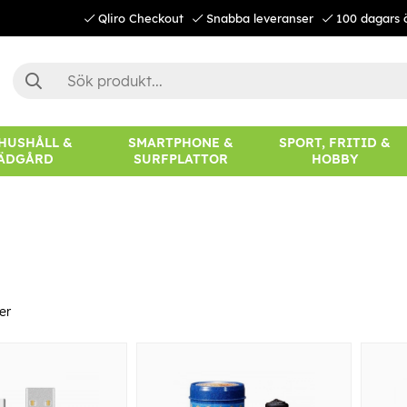
Qliro Checkout
Snabba leveranser
100 dagars 
 HUSHÅLL &
SMARTPHONE &
SPORT, FRITID &
ÄDGÅRD
SURFPLATTOR
HOBBY
er