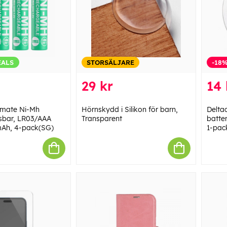
EALS
STORSÄLJARE
-18
29 kr
14 
imate Ni-Mh
Hörnskydd i Silikon för barn,
Delta
sbar, LR03/AAA
Transparent
batter
mAh, 4-pack(SG)
1-pac