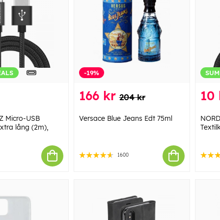
EALS
-19%
SUM
166 kr
10 
204 kr
 Micro-USB
Versace Blue Jeans Edt 75ml
NORD
Extra lång (2m),
Textil
1600