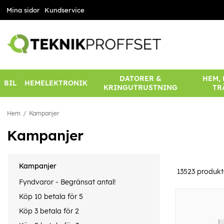
Mina sidor
Kundservice
DATORER &
HEM,
BIL
HEMELEKTRONIK
KRINGUTRUSTNING
TR
Hem
Kampanjer
Kampanjer
Kampanjer
13523
produkt
Fyndvaror - Begränsat antal!
Köp 10 betala för 5
Köp 3 betala för 2