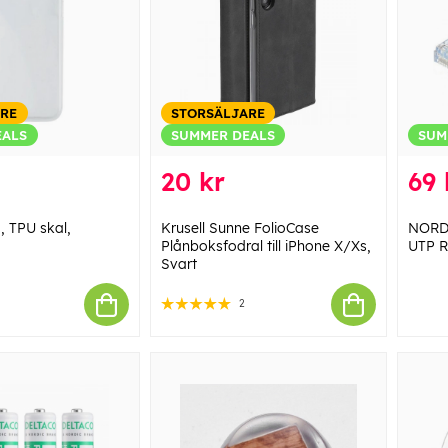
ARE
STORSÄLJARE
EALS
SUMMER DEALS
SUM
20 kr
69 
, TPU skal,
Krusell Sunne FolioCase
NORD
Plånboksfodral till iPhone X/Xs,
UTP R
Svart
2