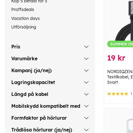
Köp 5 betala för 3
Proffsdeals
Vacation days
Utförsäljning
SUMMER D
Pris
19 kr
Varumärke
Kampanj (ja/nej)
NORDIQZENZ
Textilkabel, 
Lagringskapacitet
Svart
Längd på kabel
1
Mobilskydd kompatibelt med
Formfaktor på hörlurar
Trådlösa hörlurar (ja/nej)