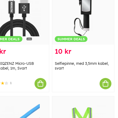
MER DEALS
SUMMER DEALS
kr
10 kr
IQZENZ Micro-USB
Selfiepinne, med 3,5mm kabel,
kabel, 1m, Svart
svart
1