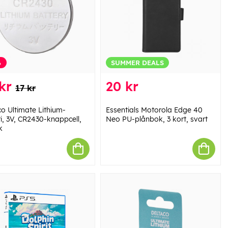
%
SUMMER DEALS
kr
20 kr
17 kr
co Ultimate Lithium-
Essentials Motorola Edge 40
i, 3V, CR2430-knappcell,
Neo PU-plånbok, 3 kort, svart
k