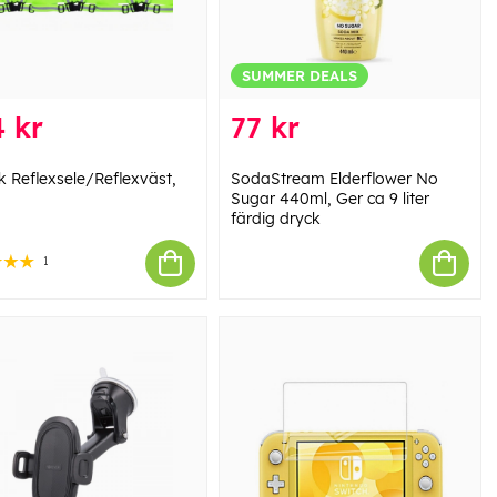
SUMMER DEALS
 kr
77 kr
k Reflexsele/Reflexväst,
SodaStream Elderflower No
Sugar 440ml, Ger ca 9 liter
färdig dryck
1