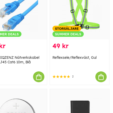
STORSÄLJARE
MER DEALS
SUMMER DEALS
kr
49 kr
IQZENZ Nätverkskabel
Reflexsele/Reflexväst, Gul
J45 Cat6 10m, Blå
2