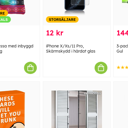
ARE
EALS
STORSÄLJARE
12 kr
144
mössa med inbyggd
iPhone X/Xs/11 Pro,
3-pac
ng
Skärmskydd i härdat glas
Gul