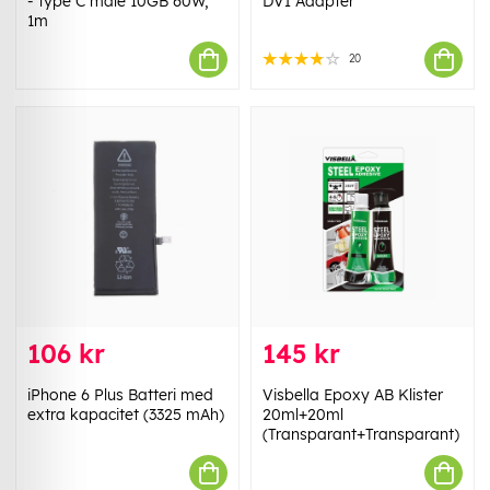
- type C male 10GB 60W,
DVI Adapter
1m
20
106 kr
145 kr
iPhone 6 Plus Batteri med
Visbella Epoxy AB Klister
extra kapacitet (3325 mAh)
20ml+20ml
(Transparant+Transparant)