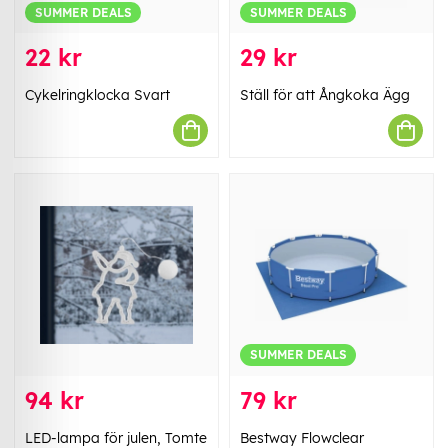
SUMMER DEALS
SUMMER DEALS
22 kr
29 kr
Cykelringklocka Svart
Ställ för att Ångkoka Ägg
SUMMER DEALS
94 kr
79 kr
LED-lampa för julen, Tomte
Bestway Flowclear