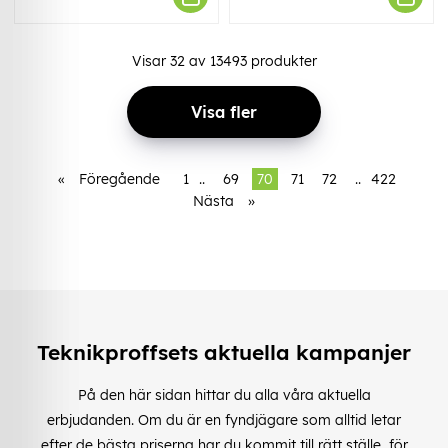
Visar
32
av
13493
produkter
Visa fler
«
Föregående
1
..
69
70
71
72
..
422
Nästa
»
Teknikproffsets aktuella kampanjer
På den här sidan hittar du alla våra aktuella
erbjudanden. Om du är en fyndjägare som alltid letar
efter de bästa priserna har du kommit till rätt ställe, för