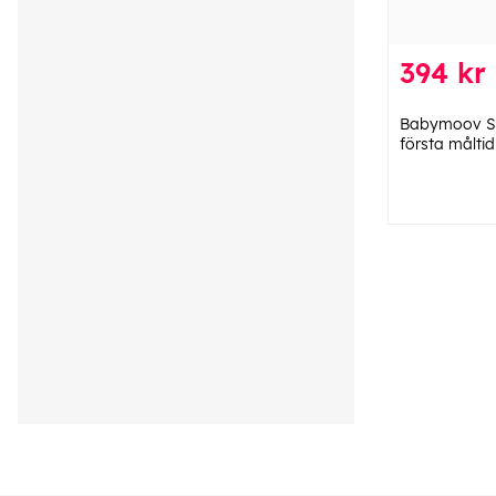
394 kr
Babymoov Se
första måltid