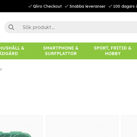
Qliro Checkout
Snabba leveranser
100 dagars 
 HUSHÅLL &
SMARTPHONE &
SPORT, FRITID &
ÄDGÅRD
SURFPLATTOR
HOBBY
er