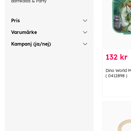
Barnkalas & Party
Pris
Varumärke
Kampanj (ja/nej)
132 kr
Dino World 
( 0412898 )