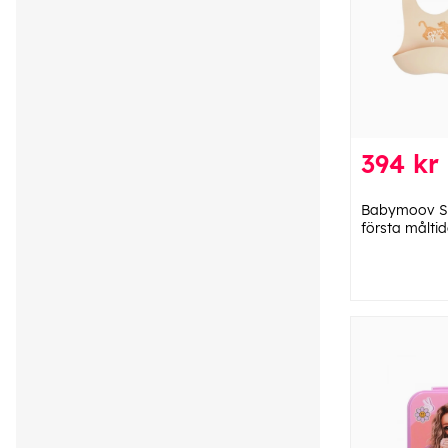
394 kr
Babymoov Se
första måltid