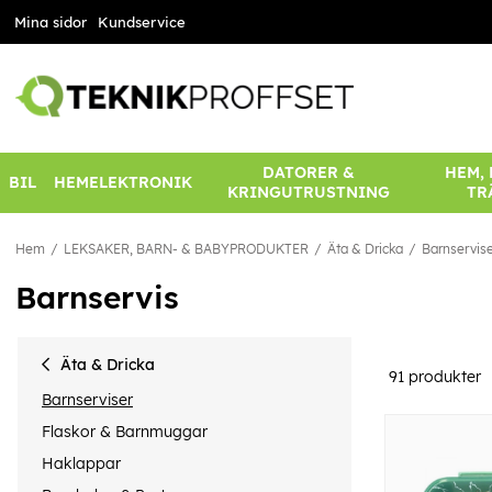
Mina sidor
Kundservice
DATORER &
HEM,
BIL
HEMELEKTRONIK
KRINGUTRUSTNING
TR
Hem
LEKSAKER, BARN- & BABYPRODUKTER
Äta & Dricka
Barnservis
Barnservis
Äta & Dricka
91
produkter
Barnserviser
Flaskor & Barnmuggar
Haklappar