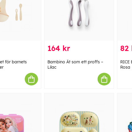
164 kr
82 
t för barnets
Bambino Ät som ett proffs –
RICE B
er
Lilac
Rosa