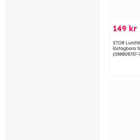
149 kr
STOR Lunch
löstagbara f
(088808737-