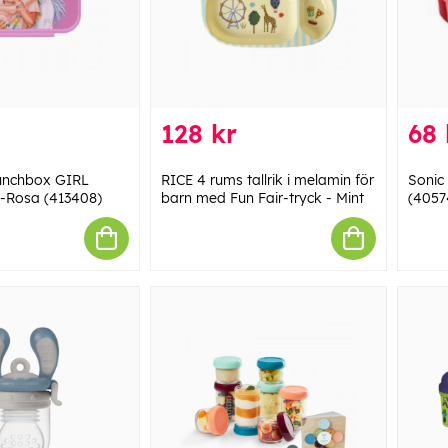
128 kr
68 
unchbox GIRL
RICE 4 rums tallrik i melamin för
Sonic
a-Rosa (413408)
barn med Fun Fair-tryck - Mint
(4057