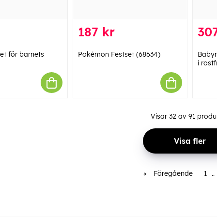
187 kr
307
t för barnets
Pokémon Festset (68634)
Babym
i rost
Visar
32
av
91
produ
Visa fler
«
Föregående
1
..