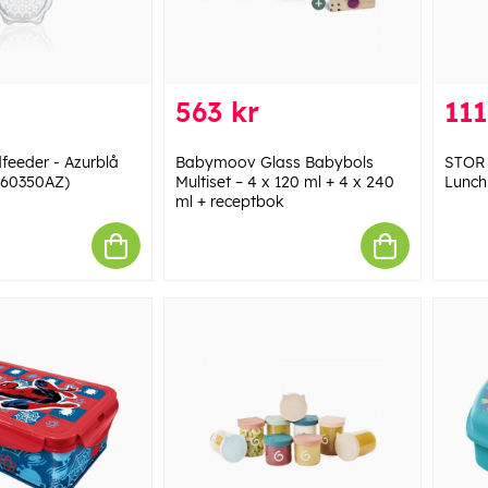
563 kr
111
feeder - Azurblå
Babymoov Glass Babybols
STOR
160350AZ)
Multiset – 4 x 120 ml + 4 x 240
Lunchl
ml + receptbok