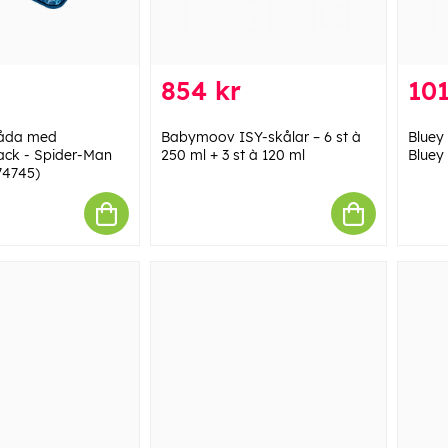
854 kr
101
låda med
Babymoov ISY-skålar – 6 st à
Bluey
ack - Spider-Man
250 ml + 3 st à 120 ml
Bluey
74745)