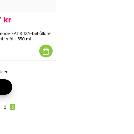
 kr
oov EAT'S ISY-behållare
fritt stål – 350 ml
kter
2
3