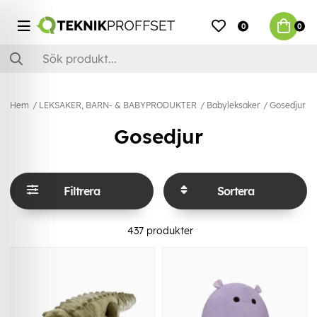
0
0
Hem
LEKSAKER, BARN- & BABYPRODUKTER
Babyleksaker
Gosedjur
Gosedjur
Filtrera
Sortera
437
produkter