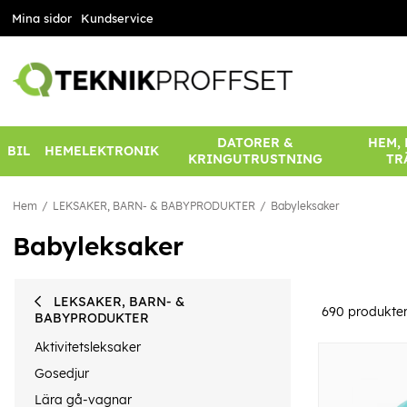
Mina sidor
Kundservice
DATORER &
HEM,
BIL
HEMELEKTRONIK
KRINGUTRUSTNING
TR
Hem
LEKSAKER, BARN- & BABYPRODUKTER
Babyleksaker
Babyleksaker
LEKSAKER, BARN- &
690
produkte
BABYPRODUKTER
Aktivitetsleksaker
Gosedjur
Lära gå-vagnar