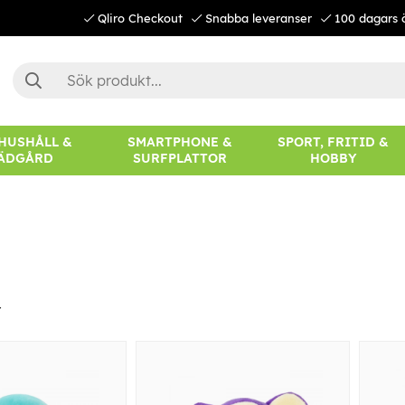
Qliro Checkout
Snabba leveranser
100 dagars 
 HUSHÅLL &
SMARTPHONE &
SPORT, FRITID &
ÄDGÅRD
SURFPLATTOR
HOBBY
r