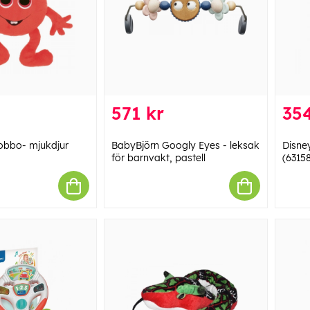
571 kr
354
obbo- mjukdjur
BabyBjörn Googly Eyes - leksak
Disne
för barnvakt, pastell
(6315