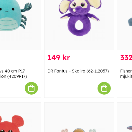
149 kr
332
ws 40 cm P17
DR Fantus – Skallra (62-112057)
Fisher
ion (4209P17)
mjuki