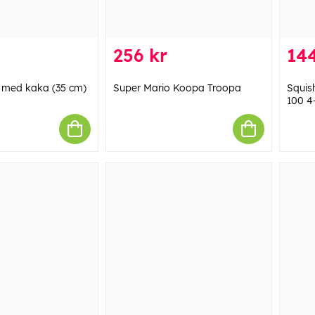
256 kr
144
 med kaka (35 cm)
Super Mario Koopa Troopa
Squis
100 4