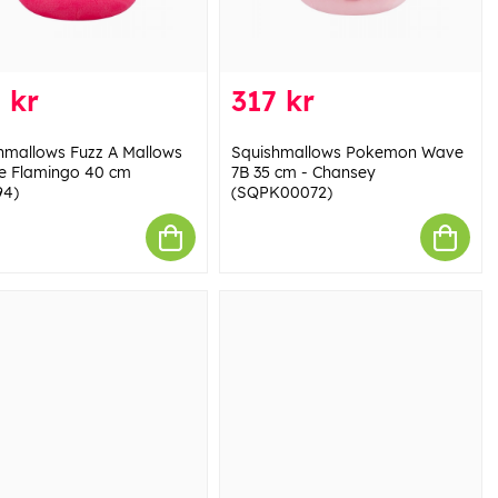
 kr
317 kr
hmallows Fuzz A Mallows
Squishmallows Pokemon Wave
e Flamingo 40 cm
7B 35 cm - Chansey
94)
(SQPK00072)