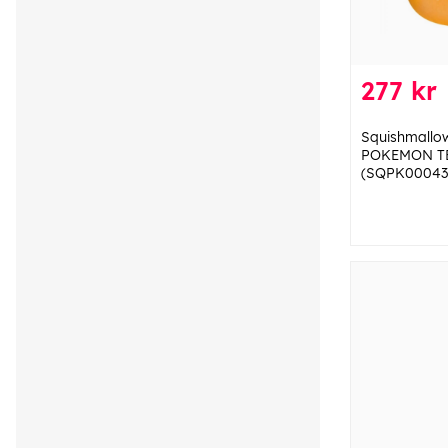
277 kr
Squishmallo
POKEMON T
(SQPK00043