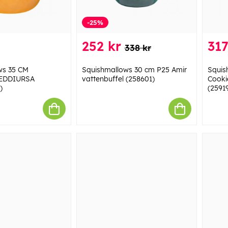
-25%
252 kr
317
338 kr
ws 35 CM
Squishmallows 30 cm P25 Amir
Squis
EDDIURSA
vattenbuffel (258601)
Cooki
)
(2591