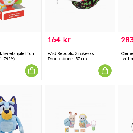
164 kr
283
tivitetshjulet Turn
Wild Republic Snakesss
Cleme
I-17929)
Dragonbone 137 cm
tvätt