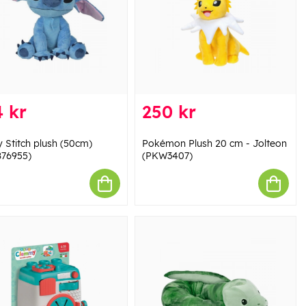
 kr
250 kr
y Stitch plush (50cm)
Pokémon Plush 20 cm - Jolteon
876955)
(PKW3407)