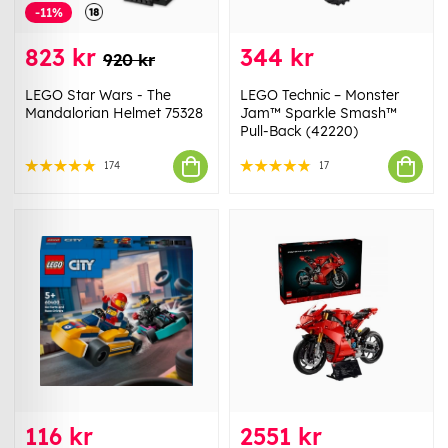
-11%
823 kr
344 kr
920 kr
LEGO Star Wars - The
LEGO Technic – Monster
Mandalorian Helmet 75328
Jam™ Sparkle Smash™
Pull-Back (42220)
174
17
116 kr
2551 kr