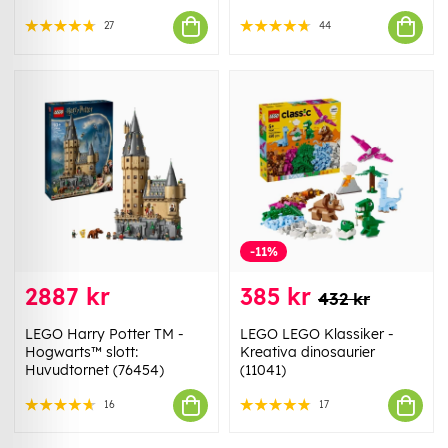
27
44
-11%
2887 kr
385 kr
432 kr
LEGO Harry Potter TM -
LEGO LEGO Klassiker -
Hogwarts™ slott:
Kreativa dinosaurier
Huvudtornet (76454)
(11041)
16
17