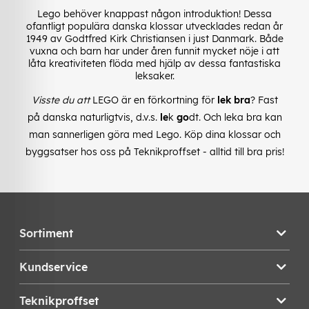
Lego behöver knappast någon introduktion! Dessa
ofantligt populära danska klossar utvecklades redan år
1949 av Godtfred Kirk Christiansen i just Danmark. Både
vuxna och barn har under åren funnit mycket nöje i att
låta kreativiteten flöda med hjälp av dessa fantastiska
leksaker.
Visste du att
LEGO är en förkortning för
lek bra
? Fast
på danska naturligtvis, d.v.s.
le
k
go
dt. Och leka bra kan
man sannerligen göra med Lego. Köp dina klossar och
byggsatser hos oss på Teknikproffset - alltid till bra pris!
Sortiment
Kundservice
Teknikproffset