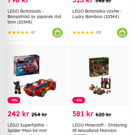
348 kr
LEGO Botanicals -
LEGO Botaniska växter -
Bonsaiträd av japansk röd
Lucky Bamboo (10344)
lönn (10348)
63
102
-5%
-6%
242 kr
581 kr
254 kr
620 kr
LEGO Superhjältar –
LEGO Minecraft - Stridsring
Spider-Man-bil mot
till Woodland Mansion