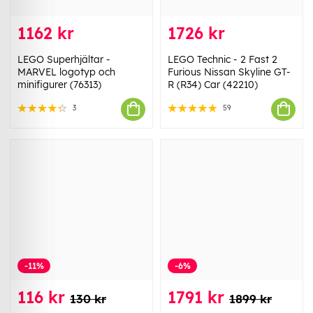
1162 kr
1726 kr
LEGO Superhjältar -
LEGO Technic - 2 Fast 2
MARVEL logotyp och
Furious Nissan Skyline GT-
minifigurer (76313)
R (R34) Car (42210)
3
59
-11%
-6%
116 kr
1791 kr
130 kr
1899 kr