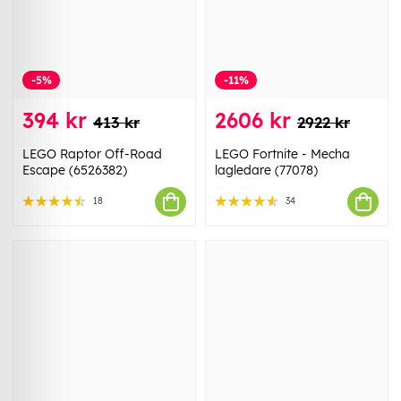
-5%
-11%
394 kr
2606 kr
413 kr
2922 kr
LEGO Raptor Off-Road
LEGO Fortnite - Mecha
Escape (6526382)
lagledare (77078)
18
34