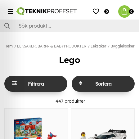
0
0
Hem
LEKSAKER, BARN- & BABYPRODUKTER
Leksaker
Byggleksaker
Lego
Filtrera
Sortera
447
produkter