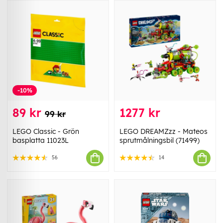
-10%
89 kr
1277 kr
99 kr
LEGO Classic - Grön
LEGO DREAMZzz - Mateos
basplatta 11023L
sprutmålningsbil (71499)
56
14