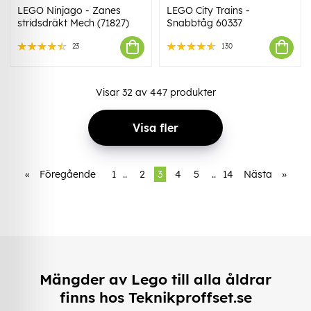
LEGO Ninjago - Zanes
LEGO City Trains -
stridsdräkt Mech (71827)
Snabbtåg 60337
23
130
Visar
32
av
447
produkter
Visa fler
«
Föregående
1
..
2
3
4
5
..
14
Nästa
»
Mängder av Lego till alla åldrar
finns hos Teknikproffset.se