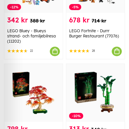
-12%
-5%
342 kr
678 kr
388 kr
714 kr
LEGO Bluey - Blueys
LEGO Fortnite - Durrr
strand- och familjebilresa
Burger Restaurant (77076)
(11202)
22
28
-10%
798 kr
313 kr