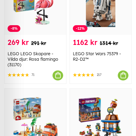
-8%
-12%
269 kr
1162 kr
291 kr
1314 kr
LEGO LEGO Skapare -
LEGO Star Wars 75379 -
Vilda djur: Rosa flamingo
R2-D2™
(31170)
71
217