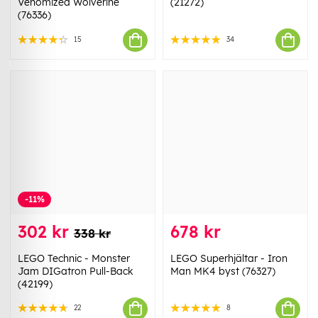
Venomized Wolverine
(21272)
(76336)
15
34
-11%
302 kr
678 kr
338 kr
LEGO Technic - Monster
LEGO Superhjältar - Iron
Jam DIGatron Pull-Back
Man MK4 byst (76327)
(42199)
22
8