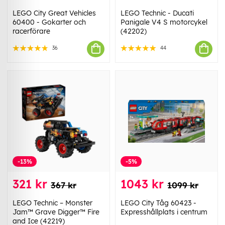
LEGO City Great Vehicles
LEGO Technic - Ducati
60400 - Gokarter och
Panigale V4 S motorcykel
racerförare
(42202)
36
44
-13%
-5%
321 kr
1043 kr
367 kr
1099 kr
LEGO Technic – Monster
LEGO City Tåg 60423 -
Jam™ Grave Digger™ Fire
Expresshållplats i centrum
and Ice (42219)