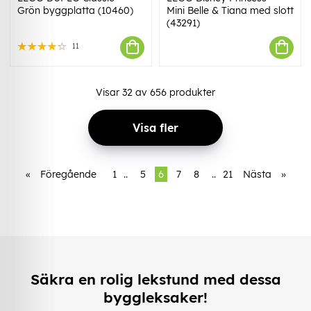
Grön byggplatta (10460)
Mini Belle & Tiana med slott
(43291)
11
Visar
32
av
656
produkter
Visa fler
«
Föregående
1
..
5
6
7
8
..
21
Nästa
»
Säkra en rolig lekstund med dessa
byggleksaker!