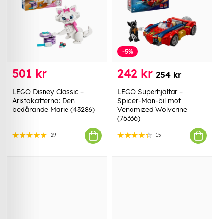
-5%
501 kr
242 kr
254 kr
LEGO Disney Classic –
LEGO Superhjältar –
Aristokatterna: Den
Spider-Man-bil mot
bedårande Marie (43286)
Venomized Wolverine
(76336)
29
15