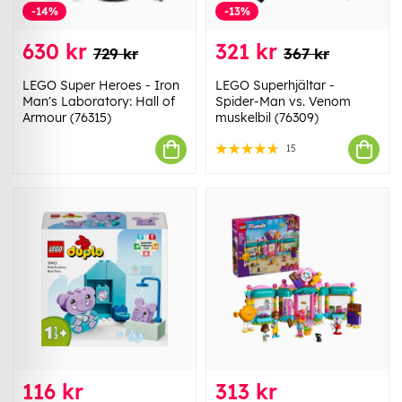
-14%
-13%
630 kr
321 kr
729 kr
367 kr
LEGO Super Heroes - Iron
LEGO Superhjältar -
Man's Laboratory: Hall of
Spider-Man vs. Venom
Armour (76315)
muskelbil (76309)
15
116 kr
313 kr