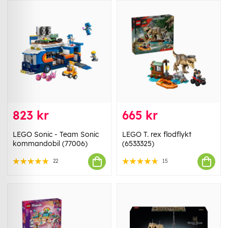
823 kr
665 kr
LEGO Sonic - Team Sonic
LEGO T. rex flodflykt
kommandobil (77006)
(6533325)
22
15