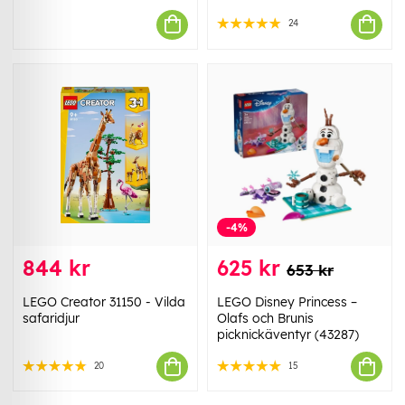
24
-4%
844 kr
625 kr
653 kr
LEGO Creator 31150 - Vilda
LEGO Disney Princess –
safaridjur
Olafs och Brunis
picknickäventyr (43287)
20
15