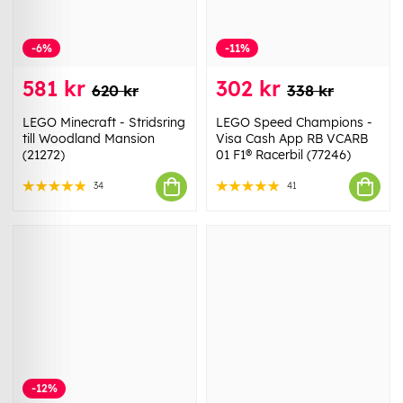
-6%
-11%
581 kr
302 kr
620 kr
338 kr
LEGO Minecraft - Stridsring
LEGO Speed Champions -
till Woodland Mansion
Visa Cash App RB VCARB
(21272)
01 F1® Racerbil (77246)
34
41
-12%