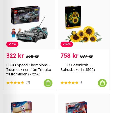
-13%
-14%
322 kr
758 kr
368 kr
877 kr
LEGO Speed Champions –
LEGO Botanicals –
Tidsmaskinen från Tillbaka
Solrosbukett (11502)
till framtiden (77256)
178
5