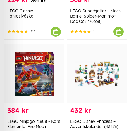
254 kr
LEGO Classic -
LEGO Superhjältar – Mech
Fantasiväska
Battle: Spider-Man mot
Doc Ock (76338)
346
15
384 kr
432 kr
LEGO Ninjago 71808 - Kai's
LEGO Disney Princess –
Elemental Fire Mech
Adventskalender (43273)