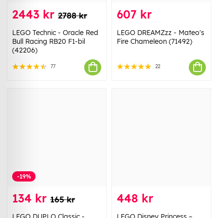
2443 kr
607 kr
2788 kr
LEGO Technic - Oracle Red
LEGO DREAMZzz - Mateo's
Bull Racing RB20 F1-bil
Fire Chameleon (71492)
(42206)
77
22
-19%
134 kr
448 kr
165 kr
LEGO DUPLO Classic -
LEGO Disney Princess –