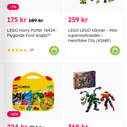
-7%
175 kr
259 kr
189 kr
LEGO Harry Potter 76424 -
LEGO LEGO Vänner – Mini-
Flygande Ford Anglia™
supermarknaden i
Heartlake City (42680)
225
-12%
224 kr
368 kr