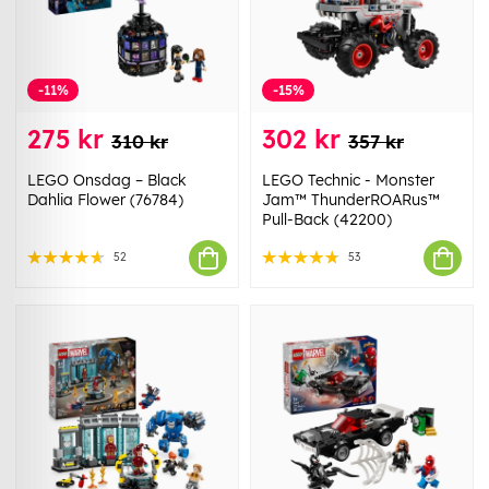
-11%
-15%
275 kr
302 kr
310 kr
357 kr
LEGO Onsdag – Black
LEGO Technic - Monster
Dahlia Flower (76784)
Jam™ ThunderROARus™
Pull-Back (42200)
52
53