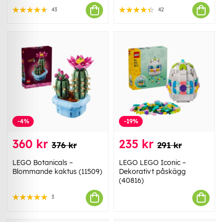
43
42
-4%
-19%
360 kr
235 kr
376 kr
291 kr
LEGO Botanicals –
LEGO LEGO Iconic –
Blommande kaktus (11509)
Dekorativt påskägg
(40816)
3