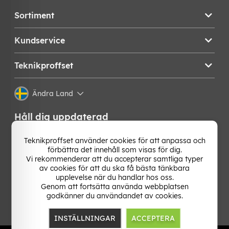
Sortiment
Kundservice
Teknikproffset
Ändra Land
Håll dig uppdaterad
Få de senaste nyheterna, hetaste erbjudandena och
Teknikproffset använder cookies för att anpassa och
bästa tipsen från oss direkt i din mejlkorg. Signa upp på
förbättra det innehåll som visas för dig.
vårt nyhetsbrev!
Vi rekommenderar att du accepterar samtliga typer
av cookies för att du ska få bästa tänkbara
upplevelse när du handlar hos oss.
OK
Genom att fortsätta använda webbplatsen
godkänner du användandet av cookies.
INSTÄLLNINGAR
ACCEPTERA