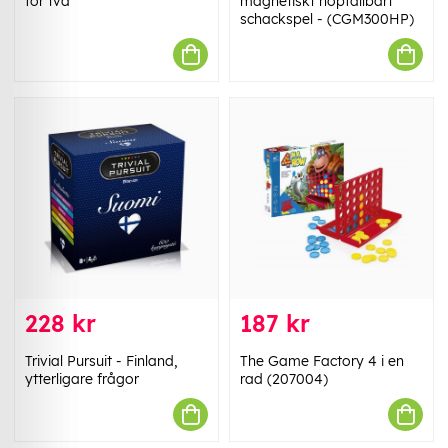
för två
magnetiskt hopfällbart
schackspel - (CGM300HP)
228 kr
187 kr
Trivial Pursuit - Finland,
The Game Factory 4 i en
ytterligare frågor
rad (207004)