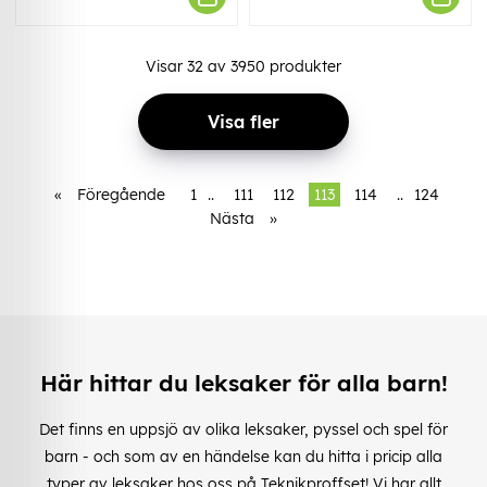
Visar
32
av
3950
produkter
Visa fler
«
Föregående
1
..
111
112
113
114
..
124
Nästa
»
Här hittar du leksaker för alla barn!
Det finns en uppsjö av olika leksaker, pyssel och spel för
barn - och som av en händelse kan du hitta i pricip alla
typer av leksaker hos oss på Teknikproffset! Vi har allt