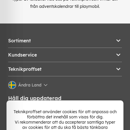
från adventskalendrar till playmobil.
Sortiment
Kundservice
Teknikproffset
Ändra Land
Håll dig uppdaterad
Få de senaste nyheterna, hetaste erbjudandena och
Teknikproffset använder cookies för att anpassa och
bästa tipsen från oss direkt i din mejlkorg. Signa upp på
förbättra det innehåll som visas för dig.
vårt nyhetsbrev!
Vi rekommenderar att du accepterar samtliga typer
av cookies för att du ska få bästa tänkbara