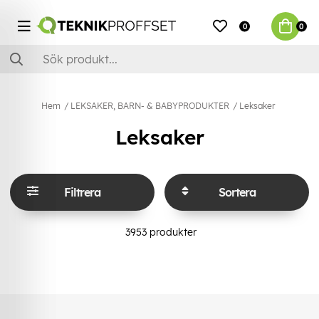
0
0
Hem
LEKSAKER, BARN- & BABYPRODUKTER
Leksaker
Leksaker
Filtrera
Sortera
3953
produkter