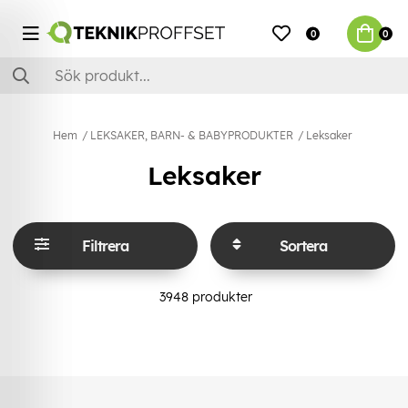
0
0
Hem
LEKSAKER, BARN- & BABYPRODUKTER
Leksaker
Leksaker
Filtrera
Sortera
3948
produkter