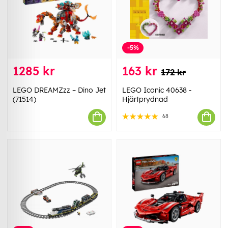
-5%
1285 kr
163 kr
172 kr
LEGO DREAMZzz – Dino Jet
LEGO Iconic 40638 -
(71514)
Hjärtprydnad
68