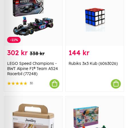
-11%
302 kr
144 kr
338 kr
LEGO Speed Champions -
Rubiks 3x3 Kub (6063026)
BWT Alpine F1® Team A524
Racerbil (77248)
30