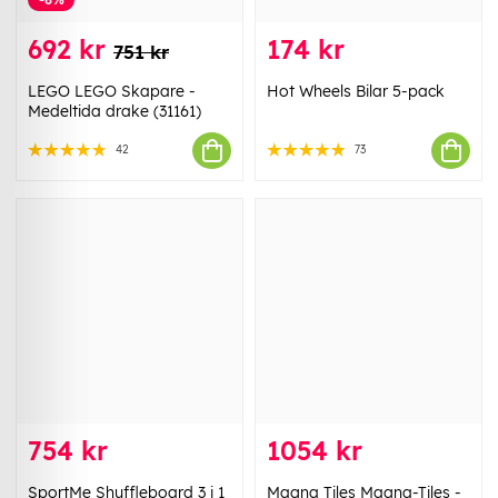
692 kr
174 kr
751 kr
LEGO LEGO Skapare -
Hot Wheels Bilar 5-pack
Medeltida drake (31161)
42
73
754 kr
1054 kr
SportMe Shuffleboard 3 i 1
Magna Tiles Magna-Tiles -