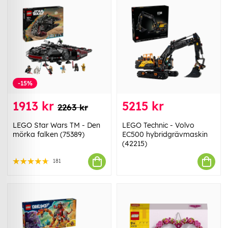
-15%
1913 kr
5215 kr
2263 kr
LEGO Star Wars TM - Den
LEGO Technic - Volvo
mörka falken (75389)
EC500 hybridgrävmaskin
(42215)
181