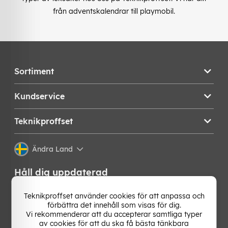
från adventskalendrar till playmobil.
Sortiment
Kundservice
Teknikproffset
Ändra Land
Håll dig uppdaterad
Få de senaste nyheterna, hetaste erbjudandena och
Teknikproffset använder cookies för att anpassa och
bästa tipsen från oss direkt i din mejlkorg. Signa upp på
förbättra det innehåll som visas för dig.
vårt nyhetsbrev!
Vi rekommenderar att du accepterar samtliga typer
av cookies för att du ska få bästa tänkbara