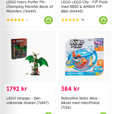
LEGO Harry Potter TM -
LEGO LEGO City - F1® Truck
Chomping Monster Book of
med RB20 & AMR24 F1®
Monsters (76449)
Bilar (60445)
1
46
1792 kr
384 kr
LEGO Ninjago - Den
Roboalive Robo Alive -
väktande draken (71847)
lekset med robotfiskar
(7126)