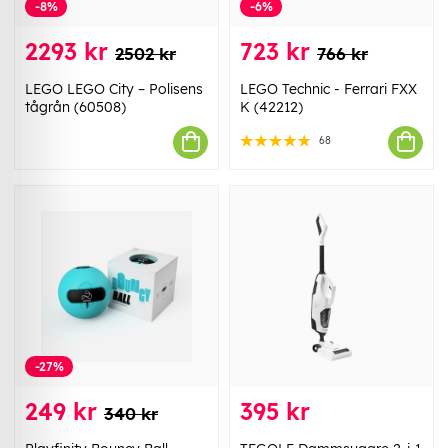
-8%
-6%
2293 kr
723 kr
2502 kr
766 kr
LEGO LEGO City – Polisens
LEGO Technic - Ferrari FXX
tågrån (60508)
K (42212)
68
-27%
249 kr
395 kr
340 kr