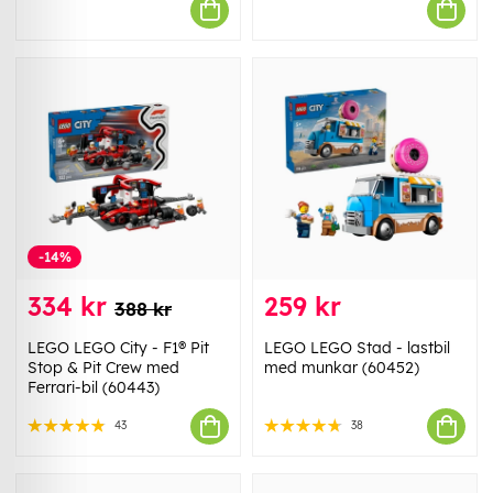
-14%
334 kr
259 kr
388 kr
LEGO LEGO City - F1® Pit
LEGO LEGO Stad - lastbil
Stop & Pit Crew med
med munkar (60452)
Ferrari-bil (60443)
43
38