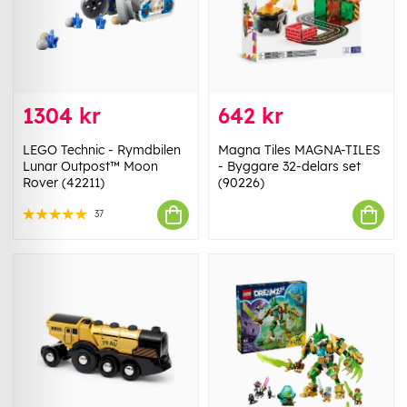
1304 kr
642 kr
LEGO Technic - Rymdbilen
Magna Tiles MAGNA-TILES
Lunar Outpost™ Moon
- Byggare 32-delars set
Rover (42211)
(90226)
37