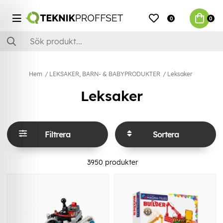
0
0
Hem
LEKSAKER, BARN- & BABYPRODUKTER
Leksaker
Leksaker
Filtrera
Sortera
3950
produkter