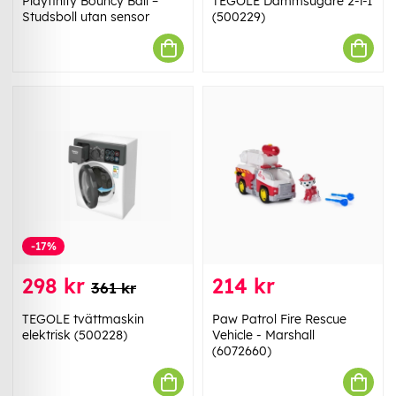
Playfinity Bouncy Ball –
TEGOLE Dammsugare 2-i-1
Studsboll utan sensor
(500229)
-17%
298 kr
214 kr
361 kr
TEGOLE tvättmaskin
Paw Patrol Fire Rescue
elektrisk (500228)
Vehicle - Marshall
(6072660)