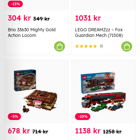
-13%
304 kr
1031 kr
349 kr
Brio 33630 Mighty Gold
LEGO DREAMZzz – Fox
Action Locom
Guardian Mech (71508)
22
-5%
-10%
678 kr
1138 kr
714 kr
1258 kr