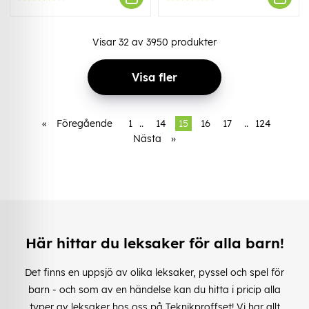
Visar
32
av
3950
produkter
Visa fler
«
Föregående
1
..
14
15
16
17
..
124
Nästa
»
Här hittar du leksaker för alla barn!
Det finns en uppsjö av olika leksaker, pyssel och spel för
barn - och som av en händelse kan du hitta i pricip alla
typer av leksaker hos oss på Teknikproffset! Vi har allt