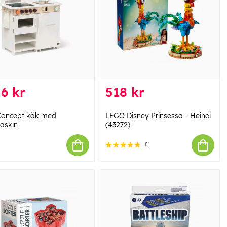
6 kr
518 kr
Concept kök med
LEGO Disney Prinsessa - Heihei
askin
(43272)
81