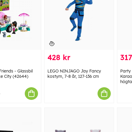
428 kr
317
iends - Glassbil
LEGO NINJAGO Jay Fancy
Party
ke City (42644)
kostym, 7-8 år, 127-136 cm
Karao
högta
1