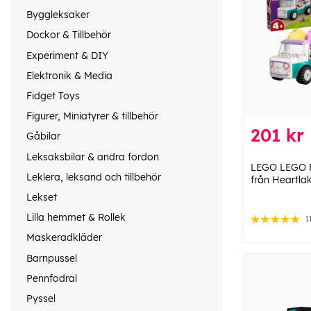
Byggleksaker
Dockor & Tillbehör
Experiment & DIY
Elektronik & Media
Fidget Toys
Figurer, Miniatyrer & tillbehör
201 kr
Gåbilar
Leksaksbilar & andra fordon
LEGO LEGO Fr
Leklera, leksand och tillbehör
från Heartla
Lekset
Lilla hemmet & Rollek
1
Maskeradkläder
Barnpussel
Pennfodral
Pyssel