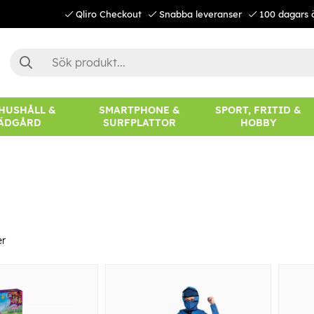
Qliro Checkout
Snabba leveranser
100 dagars 
 HUSHÅLL &
SMARTPHONE &
SPORT, FRITID &
ÄDGÅRD
SURFPLATTOR
HOBBY
er