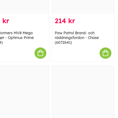
 kr
214 kr
formers MV8 Mega
Paw Patrol Brand- och
er - Optimus Prime
räddningsfordon - Chase
9)
(6072641)