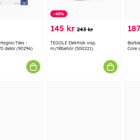
-40%
145 kr
187
243 kr
Magna-Tiles -
TEGOLE Elektrisk visp
Barbi
0 delar (90296)
m/tillbehör (500221)
Core 