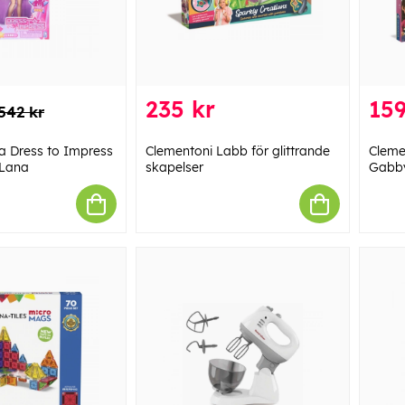
235 kr
159
542 kr
a Dress to Impress
Clementoni Labb för glittrande
Cleme
 Lana
skapelser
Gabb