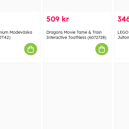
509 kr
346
emium Modeväska
Dragons Movie Tame & Train
LEGO 
JT42)
Interactive Toothless (6072728)
Julto