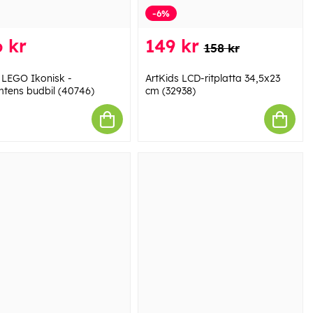
-6%
 kr
149 kr
158 kr
LEGO Ikonisk -
ArtKids LCD-ritplatta 34,5x23
mtens budbil (40746)
cm (32938)