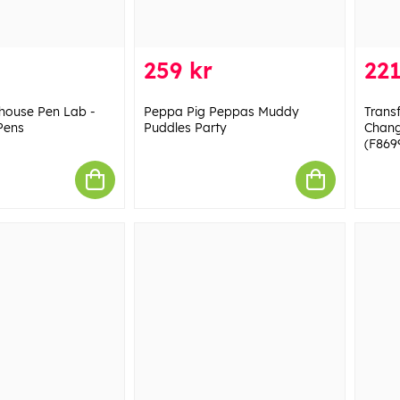
259 kr
221
house Pen Lab -
Peppa Pig Peppas Muddy
Trans
Pens
Puddles Party
Chang
(F869