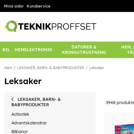
Mina sidor
Kundservice
DATORER &
HEM,
BIL
HEMELEKTRONIK
KRINGUTRUSTNING
TR
Hem
LEKSAKER, BARN- & BABYPRODUKTER
Leksaker
Leksaker
LEKSAKER, BARN- &
3948
produkt
BABYPRODUKTER
Actionlek
Adventskalendrar
Bilbanor