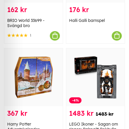
162 kr
176 kr
BRIO World 33699 -
Halli Galli barnspel
Svängd bro
1
-4%
367 kr
1483 kr
1483 kr
Harry Potter
LEGO Ikoner - Sagan om