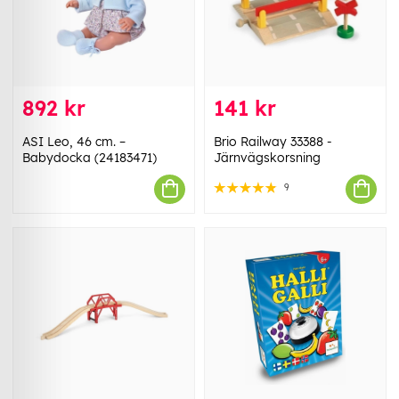
892 kr
141 kr
ASI Leo, 46 cm. –
Brio Railway 33388 -
Babydocka (24183471)
Järnvägskorsning
9