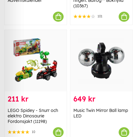
Adventskalender
ringen: Balrog™ Bokhylla
(10367)
101
211 kr
649 kr
LEGO Spidey - Snurr och
Music Twin Mirror Ball lamp
elektro Dinosaurie
LED
Fordonsjakt (11198)
10