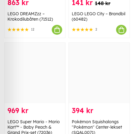
863 kr
141 kr
148 kr
LEGO DREAMZzz –
LEGO LEGO City – Brandbil
Krokodilubåten (71512)
(60482)
12
2
969 kr
394 kr
LEGO Super Mario - Mario
Pokémon Squishalongs
Kart™ - Baby Peach &
"Pokémon" Center-lekset
Grand Prix-set (72036)
(SQAL0071)