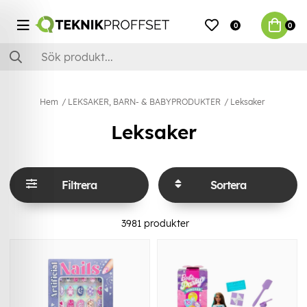
0
0
Hem
LEKSAKER, BARN- & BABYPRODUKTER
Leksaker
Leksaker
Filtrera
Sortera
3981
produkter