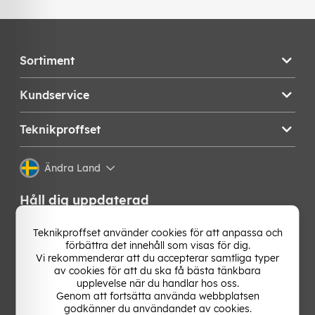
Sortiment
Kundservice
Teknikproffset
Ändra Land
Håll dig uppdaterad
Få de senaste nyheterna, hetaste erbjudandena och
Teknikproffset använder cookies för att anpassa och
bästa tipsen från oss direkt i din mejlkorg. Signa upp på
förbättra det innehåll som visas för dig.
vårt nyhetsbrev!
Vi rekommenderar att du accepterar samtliga typer
av cookies för att du ska få bästa tänkbara
upplevelse när du handlar hos oss.
OK
Genom att fortsätta använda webbplatsen
godkänner du användandet av cookies.