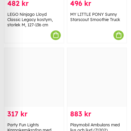
482 kr
496 kr
LEGO Ninjago Lloyd
MY LITTLE PONY Sunny
Classic Legacy kostym,
Starscout Smoothie Truck
storlek M, 127-136 cm
317 kr
883 kr
Party Fun Lights
Playmobil Ambulans med
Karaokemikrofon med
ljus och ljud (71202)