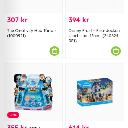
307 kr
394 kr
The Creativity Hub Tårta -
Disney Frost – Elsa-docka i
(1000921)
is och snö, 15 cm. (240624-
RF1)
-8%
355 kr
614 kr