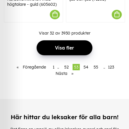
högtalare - guld (605602)
Visar
32
av
3930
produkter
Visa fler
«
Föregående
1
..
52
53
54
55
..
123
Nästa
»
Här hittar du leksaker för alla barn!