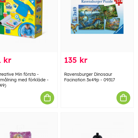
 kr
135 kr
eative Min första -
Ravensburger Dinosaur
rmålning med förkläde -
Facination 3x49p - 09317
49)