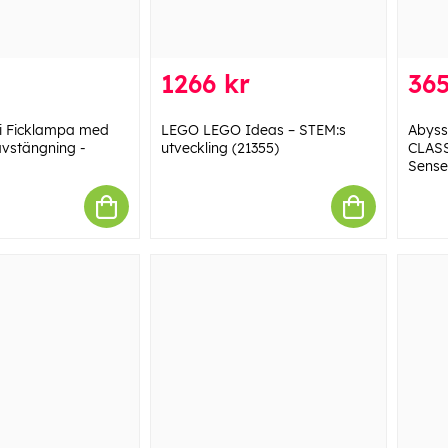
1266 kr
365
mi Ficklampa med
LEGO LEGO Ideas – STEM:s
Abys
vstängning -
utveckling (21355)
CLASS
Sensei