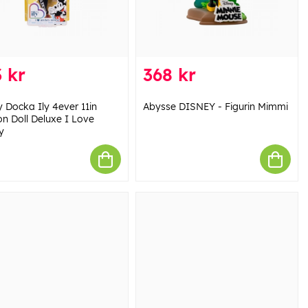
 kr
368 kr
y Docka Ily 4ever 11in
Abysse DISNEY - Figurin Mimmi
on Doll Deluxe I Love
y