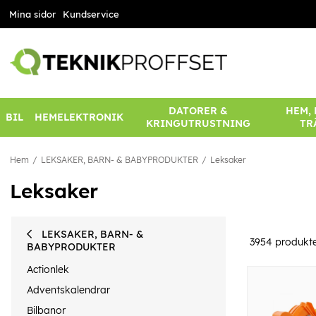
Mina sidor
Kundservice
DATORER &
HEM,
BIL
HEMELEKTRONIK
KRINGUTRUSTNING
TR
Hem
LEKSAKER, BARN- & BABYPRODUKTER
Leksaker
Leksaker
LEKSAKER, BARN- &
3954
produkt
BABYPRODUKTER
Actionlek
Adventskalendrar
Bilbanor