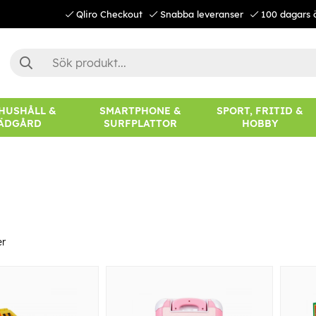
Qliro Checkout
Snabba leveranser
100 dagars 
 HUSHÅLL &
SMARTPHONE &
SPORT, FRITID &
ÄDGÅRD
SURFPLATTOR
HOBBY
er