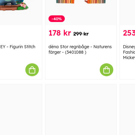
-40%
178 kr
253
299 kr
Y - Figurin Stitch
dëna Stor regnbåge - Naturens
Disne
färger - (3401088 )
Fashi
Micke