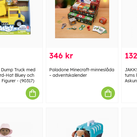
346 kr
132
s Dump Truck med
Paladone Minecraft-minneslåda
JAKKS
rd-Hat Bluey och
– adventskalender
tums 
Figurer - (90317)
Asku