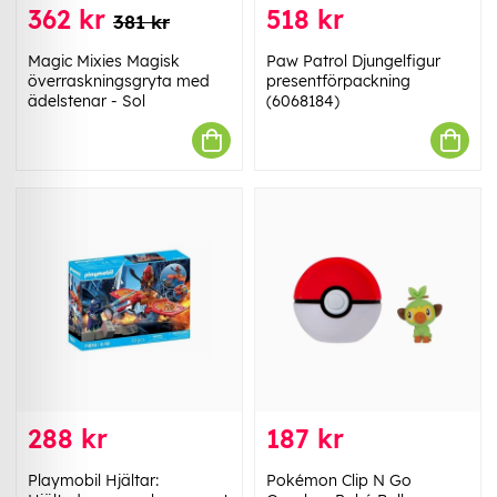
362 kr
518 kr
381 kr
Magic Mixies Magisk
Paw Patrol Djungelfigur
överraskningsgryta med
presentförpackning
ädelstenar - Sol
(6068184)
288 kr
187 kr
Playmobil Hjältar:
Pokémon Clip N Go