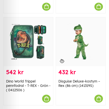
542 kr
432 kr
Dino World Trippel
Disguise Deluxe-kostym –
pennfodral - T-REX - Grön -
Rex (86 cm) (141319S)
( 0412506 )