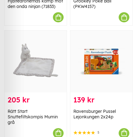
Hjältedronernas kamp mot
Grookey Poké Ball
den onda ninjan (71833)
(PKW4157)
205 kr
139 kr
Rätt Start
Ravensburger Pussel
Snuttefiltskompis Mumin
Lejonkungen 2x24p
grå
5