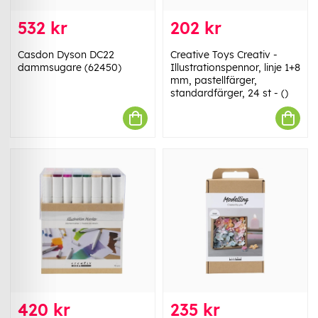
532 kr
202 kr
Casdon Dyson DC22
Creative Toys Creativ -
dammsugare (62450)
Illustrationspennor, linje 1+8
mm, pastellfärger,
standardfärger, 24 st - ()
420 kr
235 kr