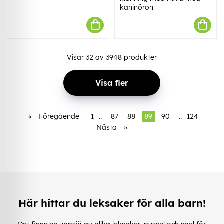
kaninöron
Visar
32
av
3948
produkter
Visa fler
«
Föregående
1
..
87
88
89
90
..
124
Nästa
»
Här hittar du leksaker för alla barn!