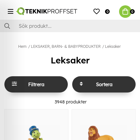
0
0
Hem
LEKSAKER, BARN- & BABYPRODUKTER
Leksaker
Leksaker
Filtrera
Sortera
3948
produkter